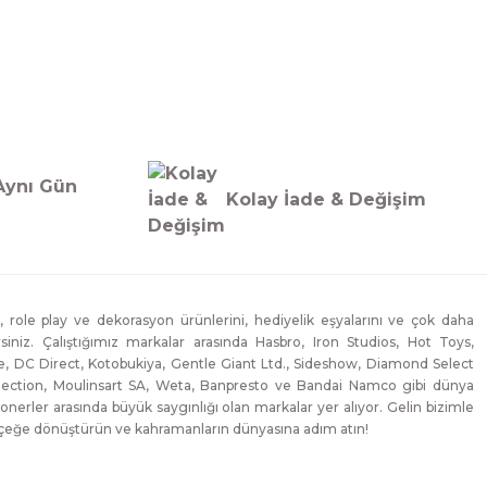
 Rock Carved In Stone Heykel
Aynı Gün
Kolay İade & Değişim
, role play ve dekorasyon ürünlerini, hediyelik eşyalarını ve çok daha
lirsiniz. Çalıştığımız markalar arasında Hasbro, Iron Studios, Hot Toys,
, DC Direct, Kotobukiya, Gentle Giant Ltd., Sideshow, Diamond Select
lection, Moulinsart SA, Weta, Banpresto ve Bandai Namco gibi dünya
onerler arasında büyük saygınlığı olan markalar yer alıyor. Gelin bizimle
erçeğe dönüştürün ve kahramanların dünyasına adım atın!