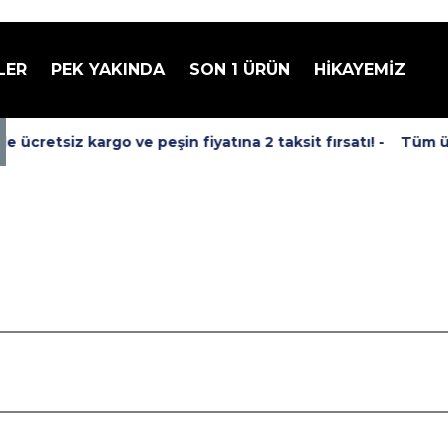
LER
PEK YAKINDA
SON 1 ÜRÜN
HİKAYEMİZ
ücretsiz kargo ve peşin fiyatına 2 taksit fırsatı! -
Tüm ürü
per, Rogue One: A Star Wars Story Aksiyon Figürü