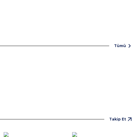
 Scale Heykel
- Haddock Cosmonaut Figür
rt SA
TL
Tümü
t Işıklı Heykel
Lord Of The Rings One Ring Lamba
Grupo Erik
4.990,00 TL
Takip Et
eti (700 Parça)