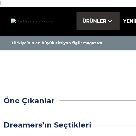
ÜRÜNLER
YENİ
Tüm ürünlerde 
Türkiye’nin en büyük aksiyon figür mağazası!
Öne Çıkanlar
Star Wars Vintage Collection Imperial Stormtroo
Dreamers’ın Seçtikleri
YENİ
Hasbro