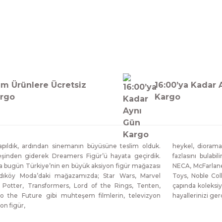
LEGO
. 6 - Muzan Kibutsuji (Versiyon A) Anime Figür
3.499,00 TL
i Kumbara
Disney Traditions Lion King - Pride
Amca) Treasure Dive Heykel
Enesco
l. 3 - Enmu (Versiyon B) Anime Figür
9.499,00 TL
m Ürünlere Ücretsiz
16:00’ya Kadar 
rgo
Kargo
ale Limited Edition Heykel
) 1/10 Art Scale Limited Edition Heykel
bu Kocho Anime Figür
ıldık, ardından sinemanın büyüsüne teslim olduk.
heykel, diorama
eşinden giderek Dreamers Figür’ü hayata geçirdik.
fazlasını bulabi
t le renard Limited Edition Heykel
da bugün Türkiye’nin en büyük aksiyon figür mağazası
NECA, McFarlane
dıköy Moda’daki mağazamızda; Star Wars, Marvel
Toys, Noble Col
 Potter, Transformers, Lord of the Rings, Tenten,
çapında koleksiy
Retro Video Game) İkili Aksiyon Figür Seti
 Ubuyashiki (Versiyon B) Anime Figür
o the Future gibi muhteşem filmlerin, televizyon
hayallerinizi g
on figür,