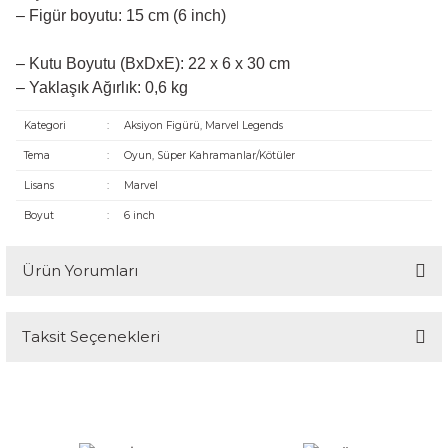
– Figür boyutu: 15 cm (6 inch)
– Kutu Boyutu (BxDxE): 22 x 6 x 30 cm
– Yaklaşık Ağırlık: 0,6 kg
Kategori
:
Aksiyon Figürü, Marvel Legends
Tema
:
Oyun, Süper Kahramanlar/Kötüler
Lisans
:
Marvel
Boyut
:
6 inch
Ürün Yorumları
Taksit Seçenekleri
Bu ürüne ilk yorumu siz yapın!
Yorum Yaz