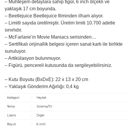
– Muhteşem detaylara sahip figür, 6 inch ölçekli ve
yaklaşık 17 cm boyunda.
– Beetlejuice Beetlejuice filminden ilham alıyor.
– Limitli sayıda üretilmiştir. Üretim limiti 10.700 adetle
sınırlıdır.
– McFarlane’in Movie Maniacs serisinden…
– Sertifikalı orijinallik belgesi içeren sanat kartı ile birlikte
sunuluyor.
– Artikülasyon bulunmuyor.
– Figürü, pencereli kutusunda da sergileyebilirsiniz.
– Kutu Boyutu (BxDxE): 22 x 13 x 20 cm
– Yaklaşık Gönderim Ağırlığı: 0,4 kg
Kategori
:
Heykel
Tema
:
Sinema/TV
Lisans
:
Diğer
Boyut
:
6 inch