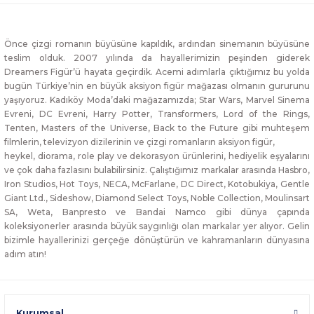
Önce çizgi romanın büyüsüne kapıldık, ardından sinemanın büyüsüne
teslim olduk. 2007 yılında da hayallerimizin peşinden giderek
Dreamers Figür’ü hayata geçirdik. Acemi adımlarla çıktığımız bu yolda
bugün Türkiye’nin en büyük aksiyon figür mağazası olmanın gururunu
yaşıyoruz. Kadıköy Moda’daki mağazamızda; Star Wars, Marvel Sinema
Evreni, DC Evreni, Harry Potter, Transformers, Lord of the Rings,
Tenten, Masters of the Universe, Back to the Future gibi muhteşem
filmlerin, televizyon dizilerinin ve çizgi romanların aksiyon figür,
heykel, diorama, role play ve dekorasyon ürünlerini, hediyelik eşyalarını
ve çok daha fazlasını bulabilirsiniz. Çalıştığımız markalar arasında Hasbro,
Iron Studios, Hot Toys, NECA, McFarlane, DC Direct, Kotobukiya, Gentle
Giant Ltd., Sideshow, Diamond Select Toys, Noble Collection, Moulinsart
SA, Weta, Banpresto ve Bandai Namco gibi dünya çapında
koleksiyonerler arasında büyük saygınlığı olan markalar yer alıyor. Gelin
bizimle hayallerinizi gerçeğe dönüştürün ve kahramanların dünyasına
adım atın!
Kurumsal