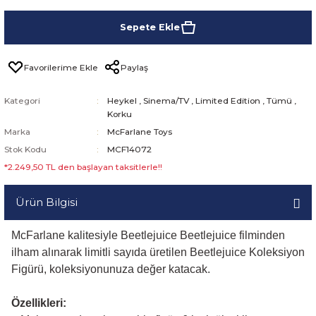
Sepete Ekle
Paylaş
Kategori
Heykel
,
Sinema/TV
,
Limited Edition
,
Tümü
,
Korku
Marka
McFarlane Toys
Stok Kodu
MCF14072
*2.249,50 TL den başlayan taksitlerle!!
Ürün Bilgisi
McFarlane kalitesiyle Beetlejuice Beetlejuice filminden
ilham alınarak limitli sayıda üretilen Beetlejuice Koleksiyon
Figürü, koleksiyonunuza değer katacak.
Özellikleri: