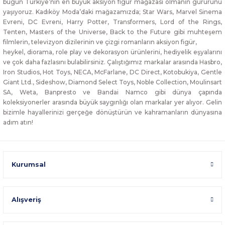
bugün Türkiye’nin en büyük aksiyon figür mağazası olmanın gururunu
yaşıyoruz. Kadıköy Moda’daki mağazamızda; Star Wars, Marvel Sinema
Evreni, DC Evreni, Harry Potter, Transformers, Lord of the Rings,
Tenten, Masters of the Universe, Back to the Future gibi muhteşem
filmlerin, televizyon dizilerinin ve çizgi romanların aksiyon figür,
heykel, diorama, role play ve dekorasyon ürünlerini, hediyelik eşyalarını
ve çok daha fazlasını bulabilirsiniz. Çalıştığımız markalar arasında Hasbro,
Iron Studios, Hot Toys, NECA, McFarlane, DC Direct, Kotobukiya, Gentle
Giant Ltd., Sideshow, Diamond Select Toys, Noble Collection, Moulinsart
SA, Weta, Banpresto ve Bandai Namco gibi dünya çapında
koleksiyonerler arasında büyük saygınlığı olan markalar yer alıyor. Gelin
bizimle hayallerinizi gerçeğe dönüştürün ve kahramanların dünyasına
adım atın!
Kurumsal
Alışveriş