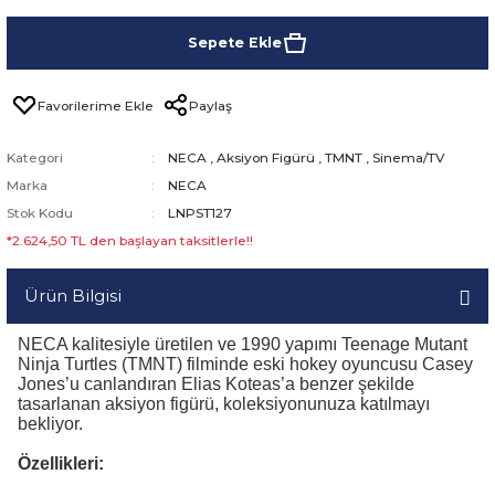
Sepete Ekle
Paylaş
Kategori
NECA
,
Aksiyon Figürü
,
TMNT
,
Sinema/TV
Marka
NECA
Stok Kodu
LNPST127
*2.624,50 TL den başlayan taksitlerle!!
Ürün Bilgisi
NECA kalitesiyle üretilen ve 1990 yapımı Teenage Mutant
Ninja Turtles (TMNT) filminde eski hokey oyuncusu Casey
Jones’u canlandıran Elias Koteas’a benzer şekilde
tasarlanan aksiyon figürü, koleksiyonunuza katılmayı
bekliyor.
Özellikleri: