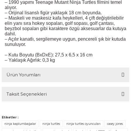
– 1990 yapımı Teenage Mutant Ninja Turtles filmini temel
alıyor.
– Orijinal lisanslı figür yaklaşık 18 cm boyunda.
– Maskeli ve maskesiz kafa heykelleri, 4 çift değiştirilebilir
elin yanı sıra hokey sopaları, golf sopası, golf çantası,
beyzbol sopaları gibi karaktere özgü aksesuarlar da kutuya
dahil.
– Açılır kanatlı, sergilemeye uygun, pencereli şık bir kutuda
sunuluyor.
– Kutu Boyutu (BxDxE): 27,5 x 6,5 x 16 cm
– Yaklaşık Ağırlık: 0,3 kg
Ürün Yorumları
Taksit Seçenekleri
Bu ürüne ilk yorumu siz yapın!
Yorum Yaz
Etiketler :
ninja kaplumbağalar
ninja turtles
ninja turtles oyuncuları
casey jones