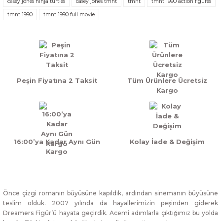
casey jones ninja turtles
casey jones tmnt
tmnt
tmnt 1990 action figures
tmnt 1990
tmnt 1990 full movie
Peşin Fiyatına 2 Taksit
Tüm Ürünlere Ücretsiz
Kargo
16:00’ya Kadar Aynı Gün
Kolay İade & Değişim
Kargo
Önce çizgi romanın büyüsüne kapıldık, ardından sinemanın büyüsüne
teslim olduk. 2007 yılında da hayallerimizin peşinden giderek
Dreamers Figür’ü hayata geçirdik. Acemi adımlarla çıktığımız bu yolda