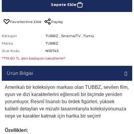
Sepete Ekle
Paylaş
Kategori
TUBBZ
,
Sinema/TV
,
Tümü
Marka
TUBBZ
Stok Kodu
NS5743
*719,60 TL den başlayan taksitlerle!!
Ürün Bilgisi
Amerikalı bir koleksiyon markası olan TUBBZ, sevilen film,
oyun ve dizi karakterlerini eğlenceli bir biçimde yeniden
yorumluyor. Resmî lisanslı bu ördek figürleri, yüksek
kaliteli detayları ve mizahi tasarımlarıyla koleksiyonunuza
neşe ve karakter katmak için harika bir seçim!
Özellikleri: