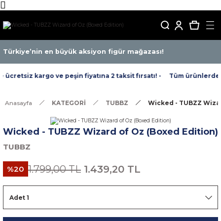
Türkiye’nin en büyük aksiyon figür mağazası!
cretsiz kargo ve peşin fiyatına 2 taksit fırsatı! -
Tüm ürünlerde ücr
Anasayfa
KATEGORİ
TUBBZ
Wicked - TUBZZ Wizar
Wicked - TUBZZ Wizard of Oz (Boxed Edition)
TUBBZ
1.799,00 TL
1.439,20 TL
%20