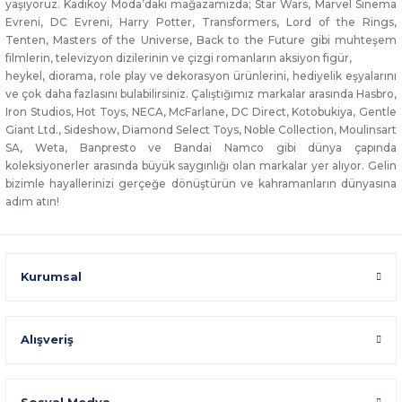
yaşıyoruz. Kadıköy Moda’daki mağazamızda; Star Wars, Marvel Sinema
Evreni, DC Evreni, Harry Potter, Transformers, Lord of the Rings,
Tenten, Masters of the Universe, Back to the Future gibi muhteşem
filmlerin, televizyon dizilerinin ve çizgi romanların aksiyon figür,
heykel, diorama, role play ve dekorasyon ürünlerini, hediyelik eşyalarını
ve çok daha fazlasını bulabilirsiniz. Çalıştığımız markalar arasında Hasbro,
Iron Studios, Hot Toys, NECA, McFarlane, DC Direct, Kotobukiya, Gentle
Giant Ltd., Sideshow, Diamond Select Toys, Noble Collection, Moulinsart
SA, Weta, Banpresto ve Bandai Namco gibi dünya çapında
koleksiyonerler arasında büyük saygınlığı olan markalar yer alıyor. Gelin
bizimle hayallerinizi gerçeğe dönüştürün ve kahramanların dünyasına
adım atın!
Kurumsal
Alışveriş