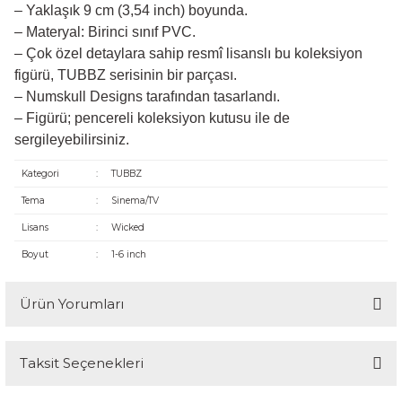
– Yaklaşık 9 cm (3,54 inch) boyunda.
– Materyal: Birinci sınıf PVC.
– Çok özel detaylara sahip resmî lisanslı bu koleksiyon
figürü, TUBBZ serisinin bir parçası.
– Numskull Designs tarafından tasarlandı.
– Figürü; pencereli koleksiyon kutusu ile de
sergileyebilirsiniz.
Kategori
:
TUBBZ
Tema
:
Sinema/TV
Lisans
:
Wicked
Boyut
:
1-6 inch
Ürün Yorumları
Taksit Seçenekleri
Bu ürüne ilk yorumu siz yapın!