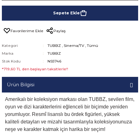
Sepete Ekle
Paylaş
Kategori
TUBBZ
,
Sinema/TV
,
Tümü
Marka
TUBBZ
Stok Kodu
NS5746
*719,60 TL den başlayan taksitlerle!!
Ürün Bilgisi
Amerikalı bir koleksiyon markası olan TUBBZ, sevilen film,
oyun ve dizi karakterlerini eğlenceli bir biçimde yeniden
yorumluyor. Resmî lisanslı bu ördek figürleri, yüksek
kaliteli detayları ve mizahi tasarımlarıyla koleksiyonunuza
neşe ve karakter katmak için harika bir seçim!