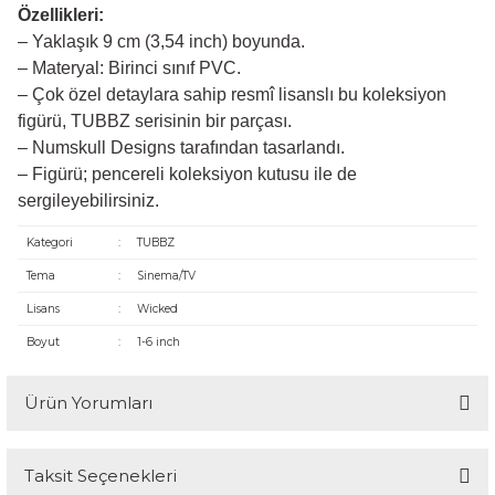
Özellikleri:
– Yaklaşık 9 cm (3,54 inch) boyunda.
– Materyal: Birinci sınıf PVC.
– Çok özel detaylara sahip resmî lisanslı bu koleksiyon
figürü, TUBBZ serisinin bir parçası.
– Numskull Designs tarafından tasarlandı.
– Figürü; pencereli koleksiyon kutusu ile de
sergileyebilirsiniz.
Kategori
:
TUBBZ
Tema
:
Sinema/TV
Lisans
:
Wicked
Boyut
:
1-6 inch
Ürün Yorumları
Taksit Seçenekleri
Bu ürüne ilk yorumu siz yapın!