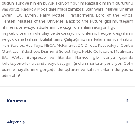
bugün Türkiye’nin en büyük aksiyon figür mağazası olmanın gururunu
yaşıyoruz. Kadıköy Moda’daki mağazamızda; Star Wars, Marvel Sinema
Evreni, DC Evreni, Harry Potter, Transformers, Lord of the Rings,
Tenten, Masters of the Universe, Back to the Future gibi muhteşem
filmlerin, televizyon dizilerinin ve çizgi romanların aksiyon figür,
heykel, diorama, role play ve dekorasyon ürünlerini, hediyelik eşyalarını
ve çok daha fazlasını bulabilirsiniz. Çalıştığımız markalar arasında Hasbro,
Iron Studios, Hot Toys, NECA, McFarlane, DC Direct, Kotobukiya, Gentle
Giant Ltd., Sideshow, Diamond Select Toys, Noble Collection, Moulinsart
SA, Weta, Banpresto ve Bandai Namco gibi dünya çapında
koleksiyonerler arasında büyük saygınlığı olan markalar yer alıyor. Gelin
bizimle hayallerinizi gerçeğe dönüştürün ve kahramanların dünyasına
adım atın!
Kurumsal
Alışveriş