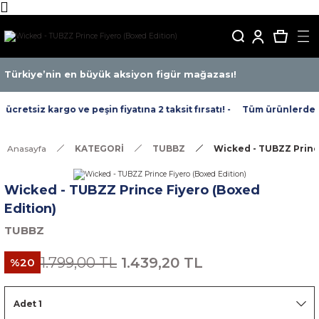
Türkiye’nin en büyük aksiyon figür mağazası!
cretsiz kargo ve peşin fiyatına 2 taksit fırsatı! -
Tüm ürünlerde ücr
Anasayfa
KATEGORİ
TUBBZ
Wicked - TUBZZ Prince
Wicked - TUBZZ Prince Fiyero (Boxed
Edition)
TUBBZ
1.799,00 TL
1.439,20 TL
%20