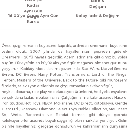
16:00’ya Kadar Aynı Gün
Kolay İade & Değişim
Kargo
Önce çizgi romanın büyüsüne kapıldık, ardından sinemanın büyüsüne
teslim olduk. 2007 yılında da hayallerimizin peşinden giderek
Dreamers Figür’ü hayata geçirdik. Acemi adımlarla çıktığımız bu yolda
bugün Türkiye’nin en büyük aksiyon figür mağazası olmanın gururunu
yaşıyoruz. Kadıköy Moda’daki mağazamızda; Star Wars, Marvel Sinema
Evreni, DC Evreni, Harry Potter, Transformers, Lord of the Rings,
Tenten, Masters of the Universe, Back to the Future gibi muhteşem
filmlerin, televizyon dizilerinin ve çizgi romanların aksiyon figür,
heykel, diorama, role play ve dekorasyon ürünlerini, hediyelik eşyalarını
ve çok daha fazlasını bulabilirsiniz. Çalıştığımız markalar arasında Hasbro,
Iron Studios, Hot Toys, NECA, McFarlane, DC Direct, Kotobukiya, Gentle
Giant Ltd., Sideshow, Diamond Select Toys, Noble Collection, Moulinsart
SA, Weta, Banpresto ve Bandai Namco gibi dünya çapında
koleksiyonerler arasında büyük saygınlığı olan markalar yer alıyor. Gelin
bizimle hayallerinizi gerçeğe dönüştürün ve kahramanların dünyasına