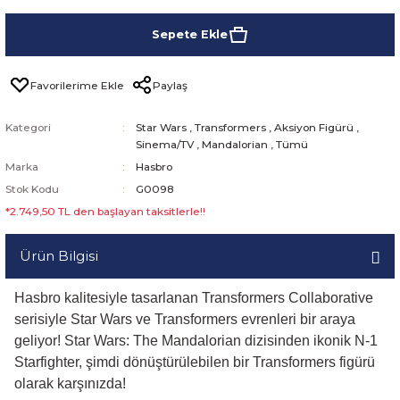
Sepete Ekle
Paylaş
Kategori
Star Wars
,
Transformers
,
Aksiyon Figürü
,
Sinema/TV
,
Mandalorian
,
Tümü
Marka
Hasbro
Stok Kodu
G0098
*2.749,50 TL den başlayan taksitlerle!!
Ürün Bilgisi
Hasbro kalitesiyle tasarlanan Transformers Collaborative
serisiyle Star Wars ve Transformers evrenleri bir araya
geliyor! Star Wars: The Mandalorian dizisinden ikonik N-1
Starfighter, şimdi dönüştürülebilen bir Transformers figürü
olarak karşınızda!