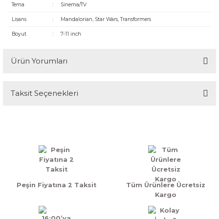
Tema
:
Sinema/TV
Lisans
:
Mandalorian, Star Wars, Transformers
Boyut
:
7-11 inch
Ürün Yorumları
Taksit Seçenekleri
Bu ürüne ilk yorumu siz yapın!
Yorum Yaz
Peşin Fiyatına 2 Taksit
Tüm Ürünlere Ücretsiz
Kargo