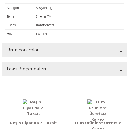
Kategori
:
Aksiyon Figürü
Tema
:
Sinema/TV
Lisans
:
Transformers
Boyut
:
1-6 inch
Ürün Yorumları
Taksit Seçenekleri
Bu ürüne ilk yorumu siz yapın!
Yorum Yaz
Peşin Fiyatına 2 Taksit
Tüm Ürünlere Ücretsiz
Kargo