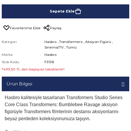
Sepete Ekle
Paylaş
Kategori
Hasbro
,
Transformers
,
Aksiyon Figürü
,
Sinema/TV
,
Tümü
Marka
Hasbro
Stok Kodu
F3138
*499,50 TL den başlayan taksitlerle!!
Ürün Bilgisi
Hasbro kalitesiyle tasarlanan Transformers Studio Series
Core Class Transformers: Bumblebee Ravage aksiyon
figürüyle Transformers filmlerinin destansı aksiyonlarını
beyaz perdeden koleksiyonunuza taşıyın.