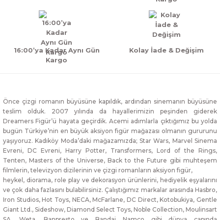
16:00’ya Kadar Aynı Gün
Kolay İade & Değişim
Kargo
Önce çizgi romanın büyüsüne kapıldık, ardından sinemanın büyüsüne
teslim olduk. 2007 yılında da hayallerimizin peşinden giderek
Dreamers Figür’ü hayata geçirdik. Acemi adımlarla çıktığımız bu yolda
bugün Türkiye’nin en büyük aksiyon figür mağazası olmanın gururunu
yaşıyoruz. Kadıköy Moda’daki mağazamızda; Star Wars, Marvel Sinema
Evreni, DC Evreni, Harry Potter, Transformers, Lord of the Rings,
Tenten, Masters of the Universe, Back to the Future gibi muhteşem
filmlerin, televizyon dizilerinin ve çizgi romanların aksiyon figür,
heykel, diorama, role play ve dekorasyon ürünlerini, hediyelik eşyalarını
ve çok daha fazlasını bulabilirsiniz. Çalıştığımız markalar arasında Hasbro,
Iron Studios, Hot Toys, NECA, McFarlane, DC Direct, Kotobukiya, Gentle
Giant Ltd., Sideshow, Diamond Select Toys, Noble Collection, Moulinsart
SA, Weta, Banpresto ve Bandai Namco gibi dünya çapında