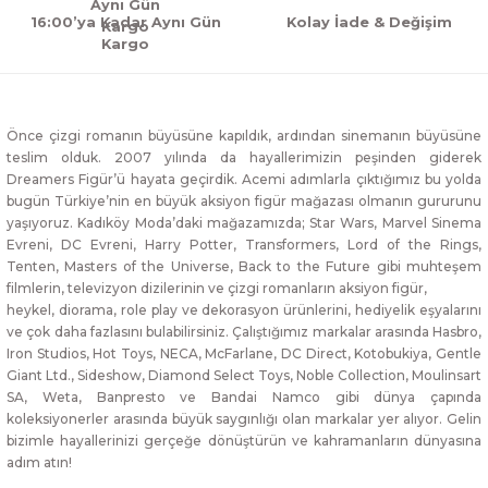
16:00’ya Kadar Aynı Gün
Kolay İade & Değişim
Kargo
Önce çizgi romanın büyüsüne kapıldık, ardından sinemanın büyüsüne
teslim olduk. 2007 yılında da hayallerimizin peşinden giderek
Dreamers Figür’ü hayata geçirdik. Acemi adımlarla çıktığımız bu yolda
bugün Türkiye’nin en büyük aksiyon figür mağazası olmanın gururunu
yaşıyoruz. Kadıköy Moda’daki mağazamızda; Star Wars, Marvel Sinema
Evreni, DC Evreni, Harry Potter, Transformers, Lord of the Rings,
Tenten, Masters of the Universe, Back to the Future gibi muhteşem
filmlerin, televizyon dizilerinin ve çizgi romanların aksiyon figür,
heykel, diorama, role play ve dekorasyon ürünlerini, hediyelik eşyalarını
ve çok daha fazlasını bulabilirsiniz. Çalıştığımız markalar arasında Hasbro,
Iron Studios, Hot Toys, NECA, McFarlane, DC Direct, Kotobukiya, Gentle
Giant Ltd., Sideshow, Diamond Select Toys, Noble Collection, Moulinsart
SA, Weta, Banpresto ve Bandai Namco gibi dünya çapında
koleksiyonerler arasında büyük saygınlığı olan markalar yer alıyor. Gelin
bizimle hayallerinizi gerçeğe dönüştürün ve kahramanların dünyasına
adım atın!