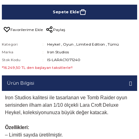
Sepete Ekle
Paylaş
Kategori
Heykel
,
Oyun
,
Limited Edition
,
Tümü
Marka
Iron Studios
Stok Kodu
IS-LARAC1071240
*16.249,50 TL den başlayan taksitlerle!!
Ürün Bilgisi
Iron Studios kalitesi ile tasarlanan ve Tomb Raider oyun
serisinden ilham alan 1/10 ölçekli Lara Croft Deluxe
Heykel, koleksiyonunuza büyük değer katacak.
Özellikleri:
– Limitli sayıda üretilmiştir.