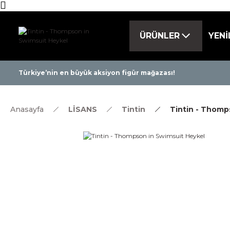
ÜRÜNLER
YENİ
Tüm ürünlerde 
Türkiye’nin en büyük aksiyon figür mağazası!
Anasayfa
LİSANS
Tintin
Tintin - Thomp