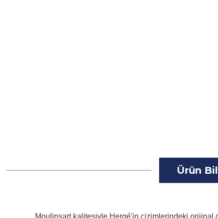
Ürün Bil
Moulinsart kalitesiyle Hergé'in çizimlerindeki orijin