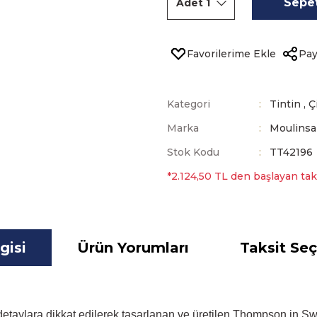
Sepet
Pay
Kategori
Tintin
,
Ç
Marka
Moulinsa
Stok Kodu
TT42196
*2.124,50 TL den başlayan taks
gisi
Ürün Yorumları
Taksit Seç
al detaylara dikkat edilerek tasarlanan ve üretilen Thompson in S