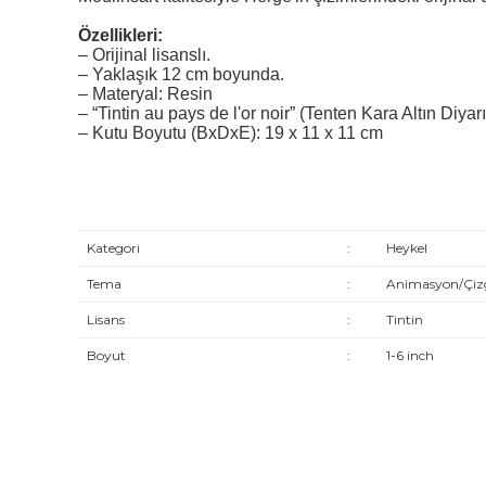
Özellikleri:
– Orijinal lisanslı.
– Yaklaşık 12 cm boyunda.
– Materyal: Resin
– “Tintin au pays de l'or noir” (Tenten Kara Altın Diya
–
Kutu Boyutu (BxDxE): 19 x 11 x 11 cm
Kategori
:
Heykel
Tema
:
Animasyon/Çizg
Lisans
:
Tintin
Boyut
:
1-6 inch