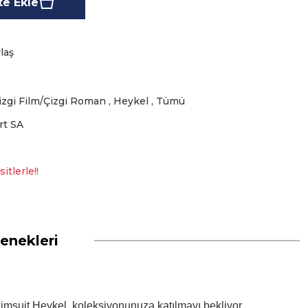
e Ekle
laş
izgi Film/Çizgi Roman
,
Heykel
,
Tümü
rt SA
itlerle!!
enekleri
wimsuit Heykel, koleksiyonunuza katılmayı bekliyor.