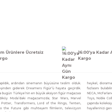
Bu ürüne ilk yorumu siz yapın!
Yorum Yaz
m Ürünlere Ücretsiz
16:00’ya Kadar 
rgo
Kargo
ıldık, ardından sinemanın büyüsüne teslim olduk.
heykel, diorama
eşinden giderek Dreamers Figür’ü hayata geçirdik.
fazlasını bulabi
da bugün Türkiye’nin en büyük aksiyon figür mağazası
NECA, McFarlane
dıköy Moda’daki mağazamızda; Star Wars, Marvel
Toys, Noble Col
 Potter, Transformers, Lord of the Rings, Tenten,
çapında koleksiy
o the Future gibi muhteşem filmlerin, televizyon
hayallerinizi g