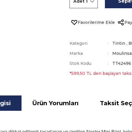
Sepet
Pay
Kategori
Tintin
,
B
Marka
Moulinsa
Stok Kodu
TT42496
*599,50 TL den başlayan taksit
gisi
Ürün Yorumları
Taksit Seç
ylara dikkat edilerek tasarlanan ve üretilen Nestor Mini Büst, ko