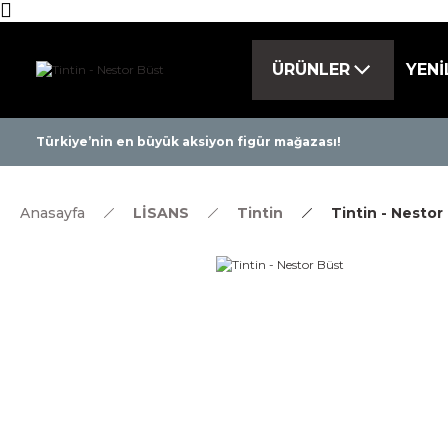
ÜRÜNLER
YENİ
Tüm ürünlerde 
Türkiye’nin en büyük aksiyon figür mağazası!
Anasayfa
LİSANS
Tintin
Tintin - Nestor