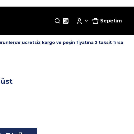
Sepetim
nlerde ücretsiz kargo ve peşin fiyatına 2 taksit fırsatı! -
Büst