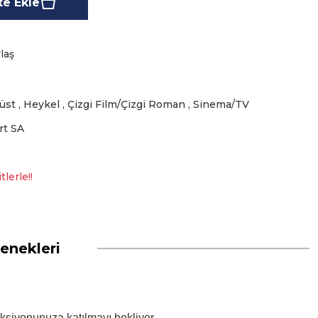
e Ekle
laş
üst
,
Heykel
,
Çizgi Film/Çizgi Roman
,
Sinema/TV
rt SA
lerle!!
enekleri
leksiyonunuza katılmayı bekliyor.