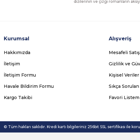
dizilerinin ve çizgi romanların aksiy
Kurumsal
Alışveriş
Hakkımızda
Mesafeli Satı
İletişim
Gizlilik ve Gü
İletişim Formu
Kişisel Veriler
Havale Bildirim Formu
Sıkça Sorulan
Kargo Takibi
Favori Listem
© Tüm hakları saklıdır. Kredi kartı bilgileriniz 256bit SSL sertifikası ile ko