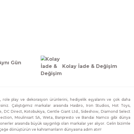
Aynı Gün
Kolay İade & Değişim
, role play ve dekorasyon ürünlerini, hediyelik eşyalarını ve çok daha
lirsiniz. Çalıştığımız markalar arasında Hasbro, Iron Studios, Hot Toys,
, DC Direct, Kotobukiya, Gentle Giant Ltd., Sideshow, Diamond Select
lection, Moulinsart SA, Weta, Banpresto ve Bandai Namco gibi dünya
onerler arasında büyük saygınlığı olan markalar yer alıyor. Gelin bizimle
erçeğe dönüştürün ve kahramanların dünyasına adım atın!