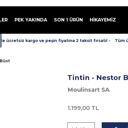
LER
PEK YAKINDA
SON 1 ÜRÜN
HİKAYEMİZ
ücretsiz kargo ve peşin fiyatına 2 taksit fırsatı! -
Tüm ürü
 Büst
Tintin - Nestor 
Moulinsart SA
1.199,00 TL