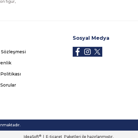
on figür,
Sosyal Medya
ş Sözleşmesi
venlik
 Politikası
 Sorular
runmaktadır.
®
IdeaSoft
|
E-ticaret
Paketleri ile hazırlanmıştır.