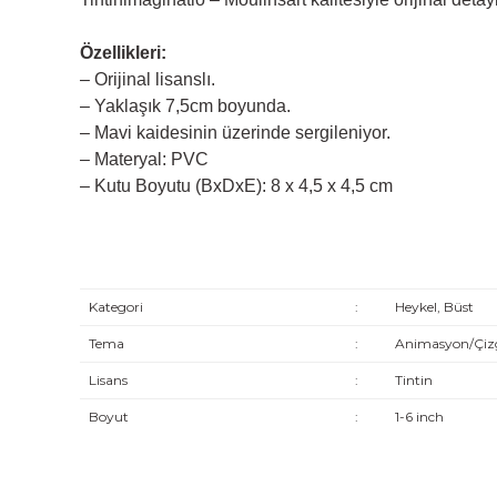
Özellikleri:
– Orijinal lisanslı.
– Yaklaşık 7,5cm boyunda.
– Mavi kaidesinin üzerinde sergileniyor.
– Materyal: PVC
– Kutu Boyutu (BxDxE): 8 x 4,5 x 4,5 cm
Kategori
:
Heykel, Büst
Tema
:
Animasyon/Çizg
Lisans
:
Tintin
Boyut
:
1-6 inch