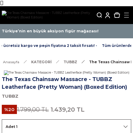
Türkiye’nin en büyük aksiyon figür mağazası!
cretsiz kargo ve peşin fiyatına 2 taksit fırsatı! -
Tüm ürünlerde ücr
Anasayfa
KATEGORİ
TUBBZ
The Texas Chainsaw M
The Texas Chainsaw Massacre - TUBBZ
Leatherface (Pretty Woman) (Boxed Edition)
TUBBZ
1.799,00 TL
1.439,20 TL
%20