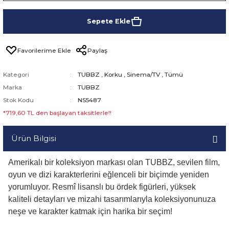
Sepete Ekle
Paylaş
Kategori
TUBBZ
,
Korku
,
Sinema/TV
,
Tümü
Marka
TUBBZ
Stok Kodu
NS5487
*719,60 TL den başlayan taksitlerle!!
Ürün Bilgisi
Amerikalı bir koleksiyon markası olan TUBBZ, sevilen film,
oyun ve dizi karakterlerini eğlenceli bir biçimde yeniden
yorumluyor. Resmî lisanslı bu ördek figürleri, yüksek
kaliteli detayları ve mizahi tasarımlarıyla koleksiyonunuza
neşe ve karakter katmak için harika bir seçim!