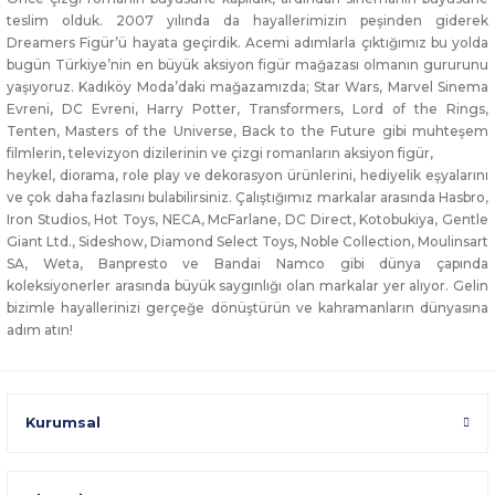
teslim olduk. 2007 yılında da hayallerimizin peşinden giderek
Dreamers Figür’ü hayata geçirdik. Acemi adımlarla çıktığımız bu yolda
bugün Türkiye’nin en büyük aksiyon figür mağazası olmanın gururunu
yaşıyoruz. Kadıköy Moda’daki mağazamızda; Star Wars, Marvel Sinema
Evreni, DC Evreni, Harry Potter, Transformers, Lord of the Rings,
Tenten, Masters of the Universe, Back to the Future gibi muhteşem
filmlerin, televizyon dizilerinin ve çizgi romanların aksiyon figür,
heykel, diorama, role play ve dekorasyon ürünlerini, hediyelik eşyalarını
ve çok daha fazlasını bulabilirsiniz. Çalıştığımız markalar arasında Hasbro,
Iron Studios, Hot Toys, NECA, McFarlane, DC Direct, Kotobukiya, Gentle
Giant Ltd., Sideshow, Diamond Select Toys, Noble Collection, Moulinsart
SA, Weta, Banpresto ve Bandai Namco gibi dünya çapında
koleksiyonerler arasında büyük saygınlığı olan markalar yer alıyor. Gelin
bizimle hayallerinizi gerçeğe dönüştürün ve kahramanların dünyasına
adım atın!
Kurumsal