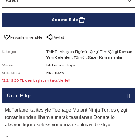
Sepete Ekle
Paylaş
Kategori
TMNT
,
Aksiyon Figürü
,
Çizgi Film/Çizgi Roman
,
Yeni Gelenler
,
Tümü
,
Süper Kahramanlar
Marka
McFarlane Toys
Stok Kodu
MCF11336
*2.249,50 TL den başlayan taksitlerle!!
Ürün Bilgisi
McFarlane kalitesiyle Teenage Mutant Ninja Turtles çizgi
romanlarından ilham alınarak tasarlanan Donatello
aksiyon figürü koleksiyonunuza katılmayı bekliyor.