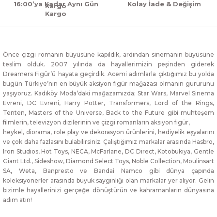
16:00’ya Kadar Aynı Gün
Kolay İade & Değişim
Kargo
Önce çizgi romanın büyüsüne kapıldık, ardından sinemanın büyüsüne
teslim olduk. 2007 yılında da hayallerimizin peşinden giderek
Dreamers Figür’ü hayata geçirdik. Acemi adımlarla çıktığımız bu yolda
bugün Türkiye’nin en büyük aksiyon figür mağazası olmanın gururunu
yaşıyoruz. Kadıköy Moda’daki mağazamızda; Star Wars, Marvel Sinema
Evreni, DC Evreni, Harry Potter, Transformers, Lord of the Rings,
Tenten, Masters of the Universe, Back to the Future gibi muhteşem
filmlerin, televizyon dizilerinin ve çizgi romanların aksiyon figür,
heykel, diorama, role play ve dekorasyon ürünlerini, hediyelik eşyalarını
ve çok daha fazlasını bulabilirsiniz. Çalıştığımız markalar arasında Hasbro,
Iron Studios, Hot Toys, NECA, McFarlane, DC Direct, Kotobukiya, Gentle
Giant Ltd., Sideshow, Diamond Select Toys, Noble Collection, Moulinsart
SA, Weta, Banpresto ve Bandai Namco gibi dünya çapında
koleksiyonerler arasında büyük saygınlığı olan markalar yer alıyor. Gelin
bizimle hayallerinizi gerçeğe dönüştürün ve kahramanların dünyasına
adım atın!