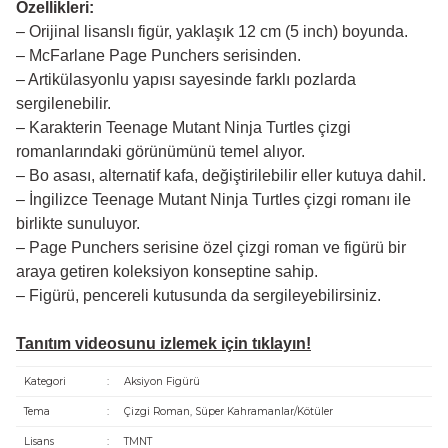
Özellikleri:
– Orijinal lisanslı figür, yaklaşık 12 cm (5 inch) boyunda.
– McFarlane Page Punchers serisinden.
– Artikülasyonlu yapısı sayesinde farklı pozlarda
sergilenebilir.
– Karakterin Teenage Mutant Ninja Turtles çizgi
romanlarındaki görünümünü temel alıyor.
– Bo asası, alternatif kafa, değiştirilebilir eller kutuya dahil.
– İngilizce Teenage Mutant Ninja Turtles çizgi romanı ile
birlikte sunuluyor.
– Page Punchers serisine özel çizgi roman ve figürü bir
araya getiren koleksiyon konseptine sahip.
– Figürü, pencereli kutusunda da sergileyebilirsiniz.
Tanıtım videosunu izlemek için tıklayın!
Kategori
:
Aksiyon Figürü
Tema
:
Çizgi Roman, Süper Kahramanlar/Kötüler
Lisans
:
TMNT