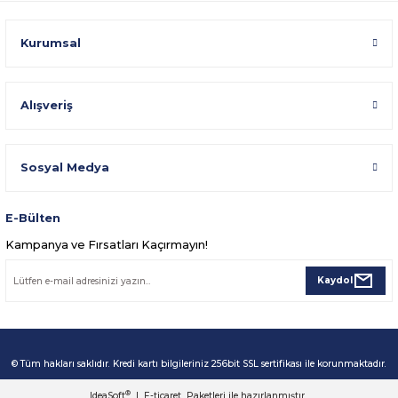
Kurumsal
Alışveriş
Sosyal Medya
E-Bülten
Kampanya ve Fırsatları Kaçırmayın!
Kaydol
© Tüm hakları saklıdır. Kredi kartı bilgileriniz 256bit SSL sertifikası ile korunmaktadır.
®
IdeaSoft
|
E-ticaret
Paketleri ile hazırlanmıştır.