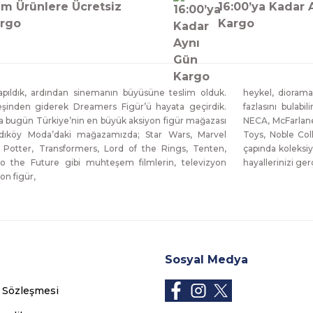
m Ürünlere Ücretsiz
16:00’ya Kadar 
rgo
Kargo
ıldık, ardından sinemanın büyüsüne teslim olduk.
heykel, diorama
eşinden giderek Dreamers Figür’ü hayata geçirdik.
fazlasını bulabi
da bugün Türkiye’nin en büyük aksiyon figür mağazası
NECA, McFarlane
dıköy Moda’daki mağazamızda; Star Wars, Marvel
Toys, Noble Col
 Potter, Transformers, Lord of the Rings, Tenten,
çapında koleksiy
o the Future gibi muhteşem filmlerin, televizyon
hayallerinizi g
on figür,
Sosyal Medya
ş Sözleşmesi