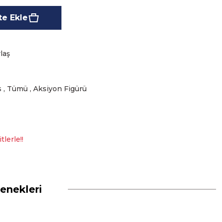
e Ekle
laş
s
,
Tümü
,
Aksiyon Figürü
lerle!!
enekleri