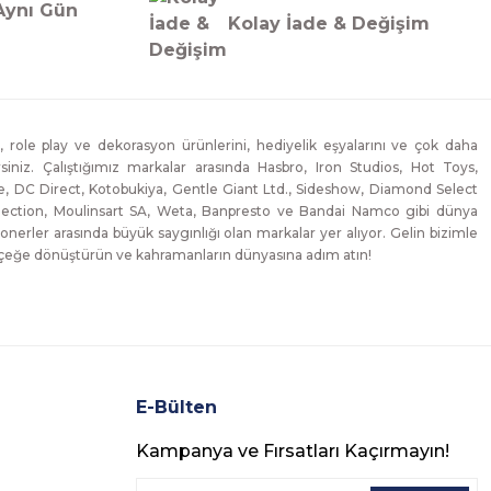
Aynı Gün
Kolay İade & Değişim
, role play ve dekorasyon ürünlerini, hediyelik eşyalarını ve çok daha
lirsiniz. Çalıştığımız markalar arasında Hasbro, Iron Studios, Hot Toys,
, DC Direct, Kotobukiya, Gentle Giant Ltd., Sideshow, Diamond Select
lection, Moulinsart SA, Weta, Banpresto ve Bandai Namco gibi dünya
onerler arasında büyük saygınlığı olan markalar yer alıyor. Gelin bizimle
erçeğe dönüştürün ve kahramanların dünyasına adım atın!
E-Bülten
Kampanya ve Fırsatları Kaçırmayın!