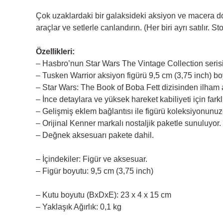
Çok uzaklardaki bir galaksideki aksiyon ve macera do
araçlar ve setlerle canlandırın. (Her biri ayrı satılır. Stok
Özellikleri:
– Hasbro’nun Star Wars The Vintage Collection seris
– Tusken Warrior aksiyon figürü 9,5 cm (3,75 inch) b
– Star Wars: The Book of Boba Fett dizisinden ilham a
– İnce detaylara ve yüksek hareket kabiliyeti için fark
– Gelişmiş eklem bağlantısı ile figürü koleksiyonunuzd
– Orijinal Kenner markalı nostaljik paketle sunuluyor.
– Değnek aksesuarı pakete dahil.
– İçindekiler: Figür ve aksesuar.
– Figür boyutu: 9,5 cm (3,75 inch)
– Kutu boyutu (BxDxE): 23 x 4 x 15 cm
– Yaklaşık Ağırlık: 0,1 kg