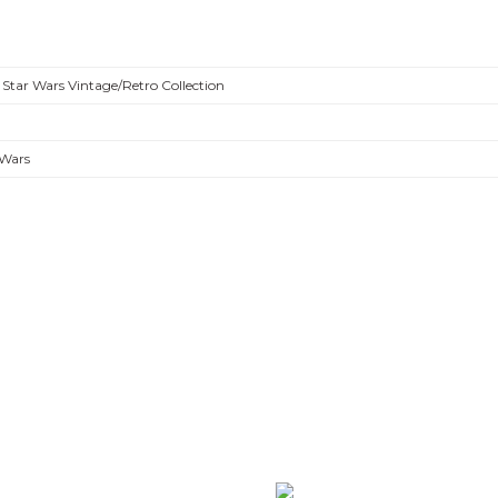
 Star Wars Vintage/Retro Collection
 Wars
Bu ürüne ilk yorumu siz yapın!
Yorum Yaz