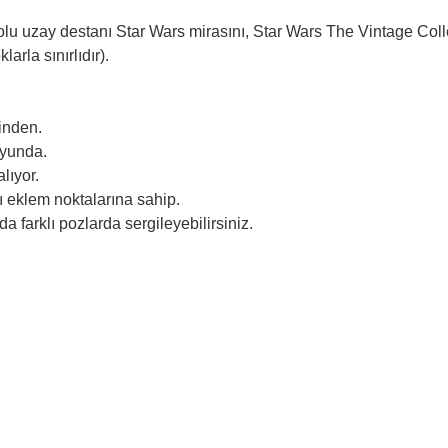
lu uzay destanı Star Wars mirasını, Star Wars The Vintage Coll
larla sınırlıdır).
inden.
oyunda.
lıyor.
lı eklem noktalarına sahip.
a farklı pozlarda sergileyebilirsiniz.