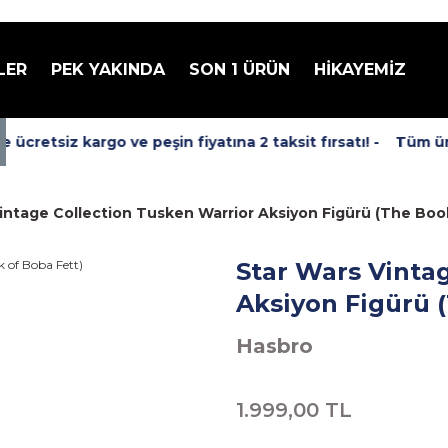
LER
PEK YAKINDA
SON 1 ÜRÜN
HİKAYEMİZ
cretsiz kargo ve peşin fiyatına 2 taksit fırsatı! -
Tüm ürün
intage Collection Tusken Warrior Aksiyon Figürü (The Boo
Star Wars Vinta
Aksiyon Figürü 
Hasbro
1.999,00 TL