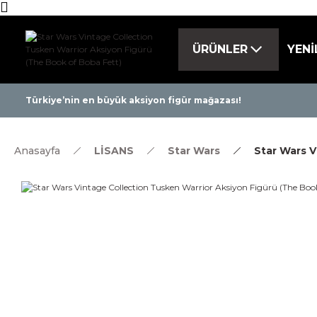
ÜRÜNLER
YENİ
Tüm ürünlerde ü
Türkiye’nin en büyük aksiyon figür mağazası!
Anasayfa
LİSANS
Star Wars
Star Wars V