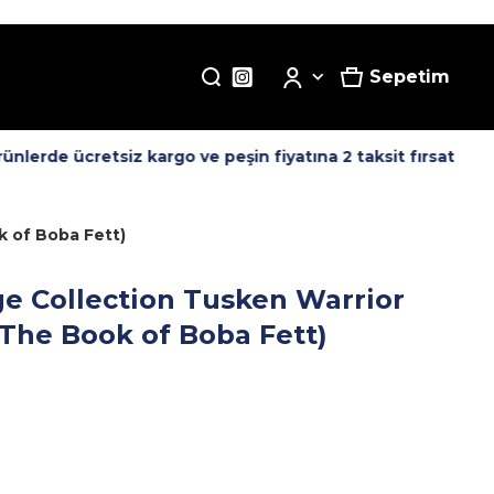
Sepetim
lerde ücretsiz kargo ve peşin fiyatına 2 taksit fırsatı! -
Tü
k of Boba Fett)
ge Collection Tusken Warrior
(The Book of Boba Fett)