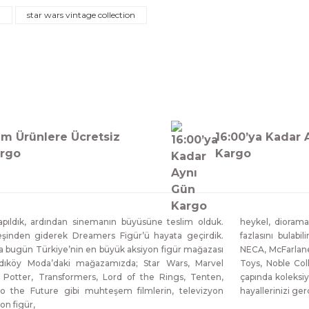
n
star wars vintage collection
m Ürünlere Ücretsiz
16:00’ya Kadar 
rgo
Kargo
ıldık, ardından sinemanın büyüsüne teslim olduk.
heykel, diorama
eşinden giderek Dreamers Figür’ü hayata geçirdik.
fazlasını bulabi
da bugün Türkiye’nin en büyük aksiyon figür mağazası
NECA, McFarlane
dıköy Moda’daki mağazamızda; Star Wars, Marvel
Toys, Noble Col
 Potter, Transformers, Lord of the Rings, Tenten,
çapında koleksiy
o the Future gibi muhteşem filmlerin, televizyon
hayallerinizi g
on figür,