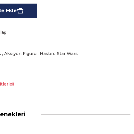
e Ekle
laş
s
,
Aksiyon Figürü
,
Hasbro Star Wars
lerle!!
enekleri