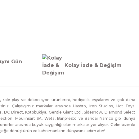
Aynı Gün
Kolay İade & Değişim
, role play ve dekorasyon ürünlerini, hediyelik eşyalarını ve çok daha
lirsiniz. Çalıştığımız markalar arasında Hasbro, Iron Studios, Hot Toys,
, DC Direct, Kotobukiya, Gentle Giant Ltd., Sideshow, Diamond Select
lection, Moulinsart SA, Weta, Banpresto ve Bandai Namco gibi dünya
onerler arasında büyük saygınlığı olan markalar yer alıyor. Gelin bizimle
erçeğe dönüştürün ve kahramanların dünyasına adım atın!