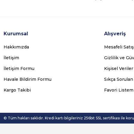
Kurumsal
Alışveriş
Hakkımızda
Mesafeli Satı
İletişim
Gizlilik ve Gü
İletişim Formu
Kişisel Veriler
Havale Bildirim Formu
Sıkça Sorulan
Kargo Takibi
Favori Listem
© Tüm hakları saklıdır. Kredi kartı bilgileriniz 256bit SSL sertifikası ile ko