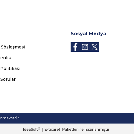
Sosyal Medya
ş Sözleşmesi
venlik
 Politikası
 Sorular
runmaktadır.
®
IdeaSoft
|
E-ticaret
Paketleri ile hazırlanmıştır.