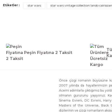
Etiketler :
star wars
star wars vintage collection lando calrissia
Süper
Eklemleri mükemmel tambir fotoğraf manyağı inanılmaz
Kerem Haliloglu | 10/07/2021
Tü
Yorum Yaz
Peşin Fiyatına 2 Taksit
Ka
Önce çizgi romanın büyüsüne kap
2007 yılında da hayallerimizin p
Acemi adımlarla çıktığımız bu yol
olmanın gururunu yaşıyoruz. Ka
Sinema Evreni, DC Evreni, Harry
Masters of the Universe, Back t
dizilerinin ve çizgi romanların aksiy