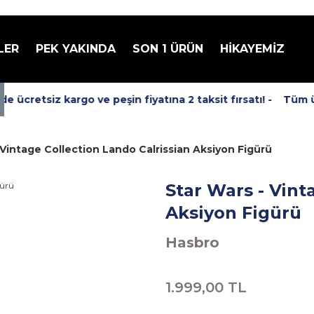
LER
PEK YAKINDA
SON 1 ÜRÜN
HİKAYEMİZ
ücretsiz kargo ve peşin fiyatına 2 taksit fırsatı! -
Tüm ürü
 Vintage Collection Lando Calrissian Aksiyon Figürü
Star Wars - Vint
Aksiyon Figürü
Hasbro
1.999,00 TL