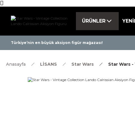
ÜRÜNLER
YENİ
Tüm ürünlerde 
Türkiye’nin en büyük aksiyon figür mağazası!
Anasayfa
LİSANS
Star Wars
Star Wars -