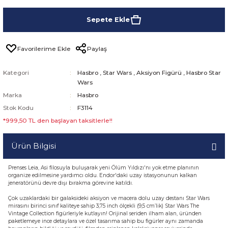
Sepete Ekle
Paylaş
Kategori
Hasbro
,
Star Wars
,
Aksiyon Figürü
,
Hasbro Star
Wars
Marka
Hasbro
Stok Kodu
F3114
*999,50 TL den başlayan taksitlerle!!
Ürün Bilgisi
Prenses Leia, Asi filosuyla buluşarak yeni Ölüm Yıldızı'nı yok etme planının
organize edilmesine yardımcı oldu. Endor'daki uzay istasyonunun kalkan
jeneratörünü devre dışı bırakma görevine katıldı.
Çok uzaklardaki bir galaksideki aksiyon ve macera dolu uzay destanı Star Wars
mirasını birinci sınıf kaliteye sahip 3,75 inch ölçekli (9,5 cm’lik) Star Wars The
Vintage Collection figürleriyle kutlayın! Orijinal seriden ilham alan, üründen
paketlemeye ince detaylara ve özel tasarıma sahip bu figürler aynı zamanda