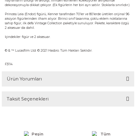
hayranların bildiği ve sevdiği, filmden esinlenen koleksiyoner seviyesinde
dekorasyonuyla dikkat çekiyor. (Ek figürlerin her biri ayrı satılır. Stoklarla sınırlıdır.)
Princess Leia (Endor) figürü, Kenner tarafından 70’ler ve 80’lerde üretilen orijinal 96
aksiyon figürlerinden ilham alıyor. Birinci sınıf tasarıma, çoklu eklem noktalarına
sahip figür, ilk defa Vintage Collection paketiyle sunuluyor. Pakete, karaktere özgü
2 aksesuar da dahil.
İçindekiler: figür ve 2 aksesuar.
© & ™ Lucasfilm Ltd. © 2021 Hasbro. Tüm Hakları Saklıdır.
F3114
Ürün Yorumları
Taksit Seçenekleri
Bu ürüne ilk yorumu siz yapın!
Yorum Yaz