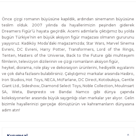
Önce çizgi romanın büyüsüne kapıldık, ardından sinemanın büyüsüne
teslim olduk. 2007 yılında da hayallerimizin peşinden giderek
Dreamers Figür’ü hayata geçirdik. Acemi adımlarla çıktığımız bu yolda
bugün Türkiye’nin en büyük aksiyon figür mağazası olmanın gururunu
yaşıyoruz. Kadıköy Moda’daki mağazamızda; Star Wars, Marvel Sinema
Evreni, DC Evreni, Harry Potter, Transformers, Lord of the Rings,
Tenten, Masters of the Universe, Back to the Future gibi muhteşem
filmlerin, televizyon dizilerinin ve çizgi romanların aksiyon figür,
heykel, diorama, role play ve dekorasyon ürünlerini, hediyelik eşyalarını
ve çok daha fazlasını bulabilirsiniz. Çalıştığımız markalar arasında Hasbro,
Iron Studios, Hot Toys, NECA, McFarlane, DC Direct, Kotobukiya, Gentle
Giant Ltd., Sideshow, Diamond Select Toys, Noble Collection, Moulinsart
SA, Weta, Banpresto ve Bandai Namco gibi dünya çapında
koleksiyonerler arasında büyük saygınlığı olan markalar yer alıyor. Gelin
bizimle hayallerinizi gerçeğe dönüştürün ve kahramanların dünyasına
adım atın!
Kurumsal