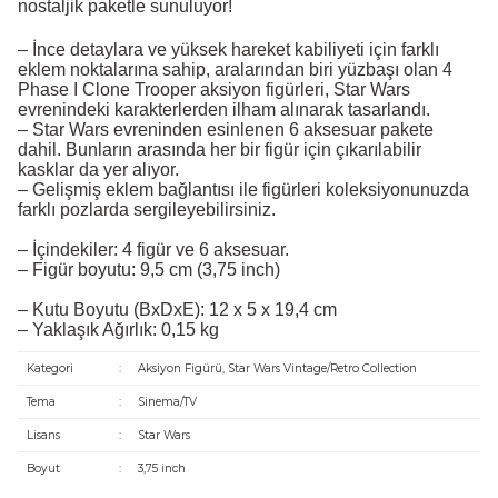
nostaljik paketle sunuluyor!
– İnce detaylara ve yüksek hareket kabiliyeti için farklı
eklem noktalarına sahip, aralarından biri yüzbaşı olan 4
Phase I Clone Trooper aksiyon figürleri, Star Wars
evrenindeki karakterlerden ilham alınarak tasarlandı.
– Star Wars evreninden esinlenen 6 aksesuar pakete
dahil. Bunların arasında her bir figür için çıkarılabilir
kasklar da yer alıyor.
– Gelişmiş eklem bağlantısı ile figürleri koleksiyonunuzda
farklı pozlarda sergileyebilirsiniz.
– İçindekiler: 4 figür ve 6 aksesuar.
– Figür boyutu: 9,5 cm (3,75 inch)
– Kutu Boyutu (BxDxE): 12 x 5 x 19,4 cm
– Yaklaşık Ağırlık: 0,15 kg
Kategori
:
Aksiyon Figürü, Star Wars Vintage/Retro Collection
Tema
:
Sinema/TV
Lisans
:
Star Wars
Boyut
:
3,75 inch