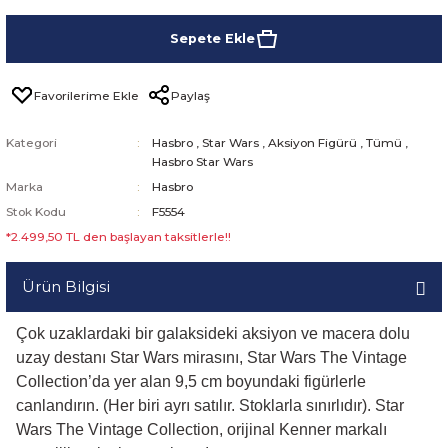
Sepete Ekle
Paylaş
Kategori
Hasbro
,
Star Wars
,
Aksiyon Figürü
,
Tümü
,
Hasbro Star Wars
Marka
Hasbro
Stok Kodu
F5554
*2.499,50 TL den başlayan taksitlerle!!
Ürün Bilgisi
Çok uzaklardaki bir galaksideki aksiyon ve macera dolu
uzay destanı Star Wars mirasını, Star Wars The Vintage
Collection’da yer alan 9,5 cm boyundaki figürlerle
canlandırın. (Her biri ayrı satılır. Stoklarla sınırlıdır). Star
Wars The Vintage Collection, orijinal Kenner markalı