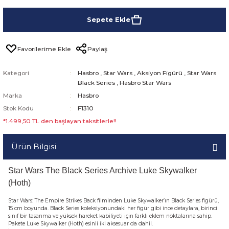
Sepete Ekle
Paylaş
Kategori
Hasbro
,
Star Wars
,
Aksiyon Figürü
,
Star Wars
Black Series
,
Hasbro Star Wars
Marka
Hasbro
Stok Kodu
F1310
*1.499,50 TL den başlayan taksitlerle!!
Ürün Bilgisi
Star Wars The Black Series Archive Luke Skywalker
(Hoth)
Star Wars: The Empire Strikes Back filminden Luke Skywalker’ın Black Series figürü,
15 cm boyunda. Black Series koleksiyonundaki her figür gibi ince detaylara, birinci
sınıf bir tasarıma ve yüksek hareket kabiliyeti için farklı eklem noktalarına sahip.
Pakete Luke Skywalker (Hoth) esinli iki aksesuar da dahil.