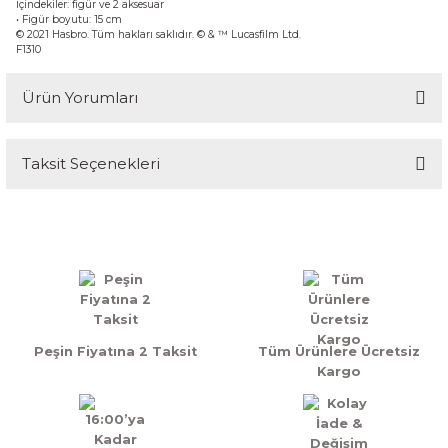
İçindekiler: figür ve 2 aksesuar
• Figür boyutu: 15 cm
© 2021 Hasbro. Tüm hakları saklıdır. © & ™ Lucasfilm Ltd.
F1310
Ürün Yorumları
Taksit Seçenekleri
Bu ürüne ilk yorumu siz yapın!
Yorum Yaz
Peşin Fiyatına 2 Taksit
Tüm Ürünlere Ücretsiz
Kargo