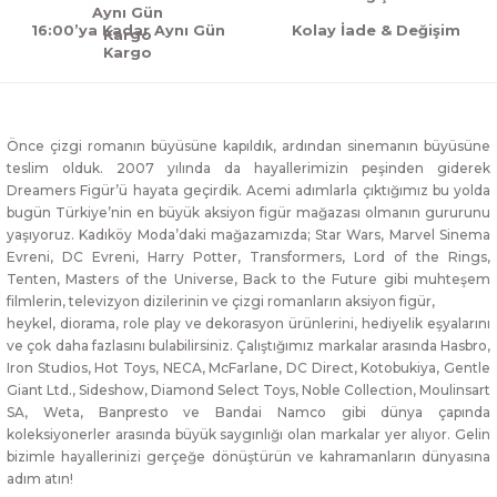
16:00’ya Kadar Aynı Gün
Kolay İade & Değişim
Kargo
Önce çizgi romanın büyüsüne kapıldık, ardından sinemanın büyüsüne
teslim olduk. 2007 yılında da hayallerimizin peşinden giderek
Dreamers Figür’ü hayata geçirdik. Acemi adımlarla çıktığımız bu yolda
bugün Türkiye’nin en büyük aksiyon figür mağazası olmanın gururunu
yaşıyoruz. Kadıköy Moda’daki mağazamızda; Star Wars, Marvel Sinema
Evreni, DC Evreni, Harry Potter, Transformers, Lord of the Rings,
Tenten, Masters of the Universe, Back to the Future gibi muhteşem
filmlerin, televizyon dizilerinin ve çizgi romanların aksiyon figür,
heykel, diorama, role play ve dekorasyon ürünlerini, hediyelik eşyalarını
ve çok daha fazlasını bulabilirsiniz. Çalıştığımız markalar arasında Hasbro,
Iron Studios, Hot Toys, NECA, McFarlane, DC Direct, Kotobukiya, Gentle
Giant Ltd., Sideshow, Diamond Select Toys, Noble Collection, Moulinsart
SA, Weta, Banpresto ve Bandai Namco gibi dünya çapında
koleksiyonerler arasında büyük saygınlığı olan markalar yer alıyor. Gelin
bizimle hayallerinizi gerçeğe dönüştürün ve kahramanların dünyasına
adım atın!