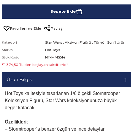
Sepete Ekle
Paylaş
Kategori
Star Wars
,
Aksiyon Figürü
,
Tümü
,
Son 1 Ürün
Marka
Hot Toys
Stok Kodu
HT-MMS514
*11.374,50 TL den başlayan taksitlerle!!
Ürün Bilgisi
Hot Toys kalitesiyle tasarlanan 1/6 ölçekli Stormtrooper
Koleksiyon Figürü, Star Wars koleksiyonunuza büyük
değer katacak!
Özellikleri:
– Stormtrooper’a benzer özgün ve ince detaylar