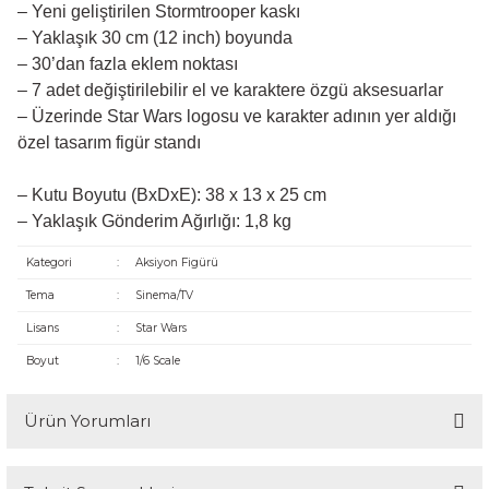
– Yeni geliştirilen Stormtrooper kaskı
– Yaklaşık 30 cm (12 inch) boyunda
– 30’dan fazla eklem noktası
– 7 adet değiştirilebilir el ve karaktere özgü aksesuarlar
– Üzerinde Star Wars logosu ve karakter adının yer aldığı
özel tasarım figür standı
– Kutu Boyutu (BxDxE): 38 x 13 x 25 cm
– Yaklaşık Gönderim Ağırlığı: 1,8 kg
Kategori
:
Aksiyon Figürü
Tema
:
Sinema/TV
Lisans
:
Star Wars
Boyut
:
1/6 Scale
Ürün Yorumları