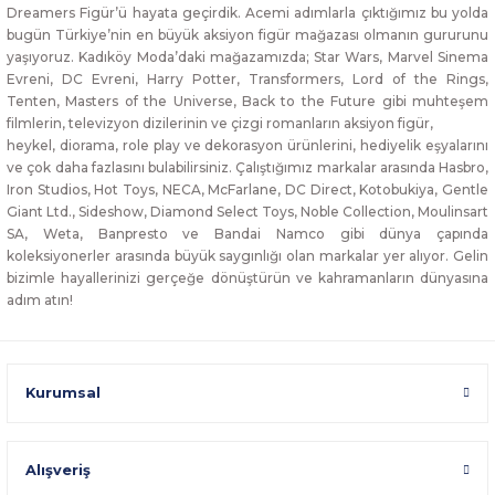
Dreamers Figür’ü hayata geçirdik. Acemi adımlarla çıktığımız bu yolda
bugün Türkiye’nin en büyük aksiyon figür mağazası olmanın gururunu
yaşıyoruz. Kadıköy Moda’daki mağazamızda; Star Wars, Marvel Sinema
Evreni, DC Evreni, Harry Potter, Transformers, Lord of the Rings,
Tenten, Masters of the Universe, Back to the Future gibi muhteşem
filmlerin, televizyon dizilerinin ve çizgi romanların aksiyon figür,
heykel, diorama, role play ve dekorasyon ürünlerini, hediyelik eşyalarını
ve çok daha fazlasını bulabilirsiniz. Çalıştığımız markalar arasında Hasbro,
Iron Studios, Hot Toys, NECA, McFarlane, DC Direct, Kotobukiya, Gentle
Giant Ltd., Sideshow, Diamond Select Toys, Noble Collection, Moulinsart
SA, Weta, Banpresto ve Bandai Namco gibi dünya çapında
koleksiyonerler arasında büyük saygınlığı olan markalar yer alıyor. Gelin
bizimle hayallerinizi gerçeğe dönüştürün ve kahramanların dünyasına
adım atın!
Kurumsal
Alışveriş