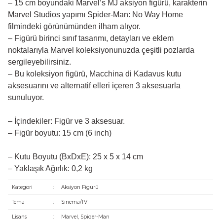
– 15 cm boyundaki Marvel’s MJ aksiyon figürü, karakterin
Marvel Studios yapımı Spider-Man: No Way Home
filmindeki görünümünden ilham alıyor.
– Figürü birinci sınıf tasarımı, detayları ve eklem
noktalarıyla Marvel koleksiyonunuzda çeşitli pozlarda
sergileyebilirsiniz.
– Bu koleksiyon figürü, Macchina di Kadavus kutu
aksesuarını ve alternatif elleri içeren 3 aksesuarla
sunuluyor.
– İçindekiler: Figür ve 3 aksesuar.
– Figür boyutu: 15 cm (6 inch)
– Kutu Boyutu (BxDxE): 25 x 5 x 14 cm
– Yaklaşık Ağırlık: 0,2 kg
Kategori
:
Aksiyon Figürü
Tema
:
Sinema/TV
Lisans
:
Marvel, Spider-Man