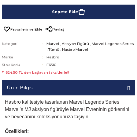
Sepete Ekle
Paylaş
Kategori
Marvel
,
Aksiyon Figürü
,
Marvel Legends Series
,
Tümü
,
Hasbro Marvel
Marka
Hasbro
Stok Kodu
F6510
*1.624,50 TL den başlayan taksitlerle!!
Ürün Bilgisi
Hasbro kalitesiyle tasarlanan Marvel Legends Series
Marvel’s MJ aksiyon figürüyle Marvel Evreninin görkemini
ve heyecanını koleksiyonunuza taşıyın!
Özellikleri: