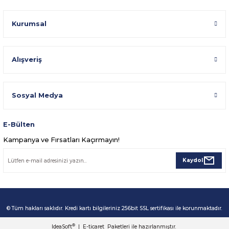
Kurumsal
Alışveriş
Sosyal Medya
E-Bülten
Kampanya ve Fırsatları Kaçırmayın!
Kaydol
© Tüm hakları saklıdır. Kredi kartı bilgileriniz 256bit SSL sertifikası ile korunmaktadır.
®
IdeaSoft
|
E-ticaret
Paketleri ile hazırlanmıştır.