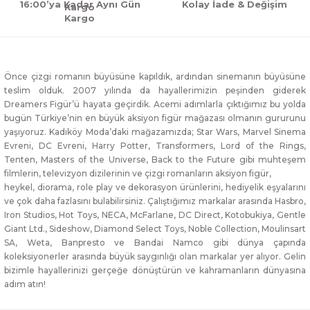
16:00’ya Kadar Aynı Gün
Kolay İade & Değişim
Kargo
Önce çizgi romanın büyüsüne kapıldık, ardından sinemanın büyüsüne
teslim olduk. 2007 yılında da hayallerimizin peşinden giderek
Dreamers Figür’ü hayata geçirdik. Acemi adımlarla çıktığımız bu yolda
bugün Türkiye’nin en büyük aksiyon figür mağazası olmanın gururunu
yaşıyoruz. Kadıköy Moda’daki mağazamızda; Star Wars, Marvel Sinema
Evreni, DC Evreni, Harry Potter, Transformers, Lord of the Rings,
Tenten, Masters of the Universe, Back to the Future gibi muhteşem
filmlerin, televizyon dizilerinin ve çizgi romanların aksiyon figür,
heykel, diorama, role play ve dekorasyon ürünlerini, hediyelik eşyalarını
ve çok daha fazlasını bulabilirsiniz. Çalıştığımız markalar arasında Hasbro,
Iron Studios, Hot Toys, NECA, McFarlane, DC Direct, Kotobukiya, Gentle
Giant Ltd., Sideshow, Diamond Select Toys, Noble Collection, Moulinsart
SA, Weta, Banpresto ve Bandai Namco gibi dünya çapında
koleksiyonerler arasında büyük saygınlığı olan markalar yer alıyor. Gelin
bizimle hayallerinizi gerçeğe dönüştürün ve kahramanların dünyasına
adım atın!