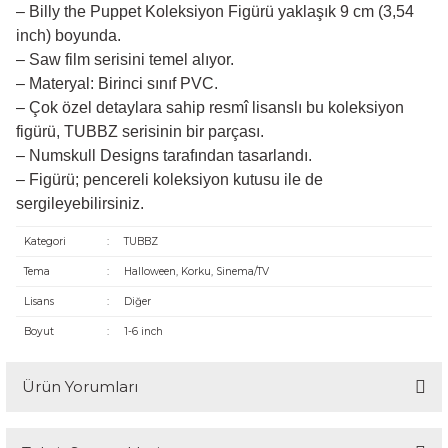
– Billy the Puppet Koleksiyon Figürü yaklaşık 9 cm (3,54
inch) boyunda.
– Saw film serisini temel alıyor.
– Materyal: Birinci sınıf PVC.
– Çok özel detaylara sahip resmî lisanslı bu koleksiyon
figürü, TUBBZ serisinin bir parçası.
– Numskull Designs tarafından tasarlandı.
– Figürü; pencereli koleksiyon kutusu ile de
sergileyebilirsiniz.
Kategori
:
TUBBZ
Tema
:
Halloween, Korku, Sinema/TV
Lisans
:
Diğer
Boyut
:
1-6 inch
Ürün Yorumları