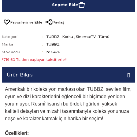
Sepete Ekle
Paylaş
Kategori
TUBBZ
,
Korku
,
Sinema/TV
,
Tümü
Marka
TUBBZ
Stok Kodu
NS5476
*719,60 TL den başlayan taksitlerle!!
Ürün Bilgisi
Amerikalı bir koleksiyon markası olan TUBBZ, sevilen film,
oyun ve dizi karakterlerini eğlenceli bir biçimde yeniden
yorumluyor. Resmî lisanslı bu ördek figürleri, yüksek
kaliteli detayları ve mizahi tasarımlarıyla koleksiyonunuza
neşe ve karakter katmak için harika bir seçim!
Özellikleri: