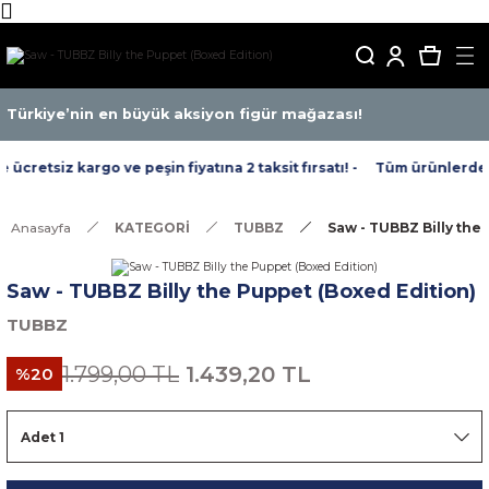
Türkiye’nin en büyük aksiyon figür mağazası!
cretsiz kargo ve peşin fiyatına 2 taksit fırsatı! -
Tüm ürünlerde ücr
Anasayfa
KATEGORİ
TUBBZ
Saw - TUBBZ Billy the
Saw - TUBBZ Billy the Puppet (Boxed Edition)
TUBBZ
1.799,00 TL
1.439,20 TL
%20