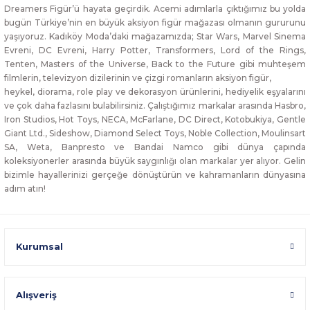
Dreamers Figür’ü hayata geçirdik. Acemi adımlarla çıktığımız bu yolda
bugün Türkiye’nin en büyük aksiyon figür mağazası olmanın gururunu
yaşıyoruz. Kadıköy Moda’daki mağazamızda; Star Wars, Marvel Sinema
Evreni, DC Evreni, Harry Potter, Transformers, Lord of the Rings,
Tenten, Masters of the Universe, Back to the Future gibi muhteşem
filmlerin, televizyon dizilerinin ve çizgi romanların aksiyon figür,
heykel, diorama, role play ve dekorasyon ürünlerini, hediyelik eşyalarını
ve çok daha fazlasını bulabilirsiniz. Çalıştığımız markalar arasında Hasbro,
Iron Studios, Hot Toys, NECA, McFarlane, DC Direct, Kotobukiya, Gentle
Giant Ltd., Sideshow, Diamond Select Toys, Noble Collection, Moulinsart
SA, Weta, Banpresto ve Bandai Namco gibi dünya çapında
koleksiyonerler arasında büyük saygınlığı olan markalar yer alıyor. Gelin
bizimle hayallerinizi gerçeğe dönüştürün ve kahramanların dünyasına
adım atın!
Kurumsal
Alışveriş