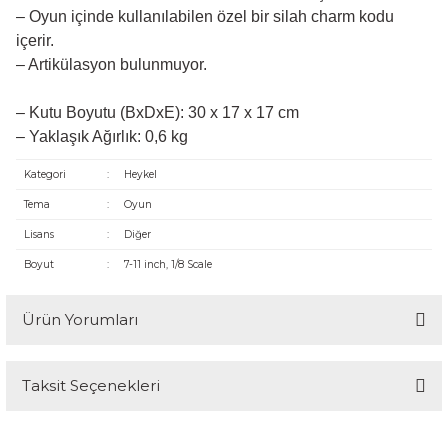
– Oyun içinde kullanılabilen özel bir silah charm kodu
içerir.
– Artikülasyon bulunmuyor.
– Kutu Boyutu (BxDxE): 30 x 17 x 17 cm
– Yaklaşık Ağırlık: 0,6 kg
Kategori
:
Heykel
Tema
:
Oyun
Lisans
:
Diğer
Boyut
:
7-11 inch, 1/8 Scale
Ürün Yorumları
Taksit Seçenekleri
Bu ürüne ilk yorumu siz yapın!