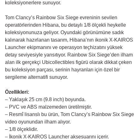
koleksiyonerlere sunuyor.
Tom Clancy’s Rainbow Six Siege evreninin sevilen
operatörlerinden Hibana, bu detaylı 1/8 ölçekli heykelle
koleksiyonunuza geliyor. Oyundaki görünümüne sadık
kalınarak hazırlanan tasarım, Hibana’nın ikonik X-KAIROS
Launcher ekipmanını ve operasyon teçhizatını yüksek
detay seviyesiyle yansıtıyor. Rainbow Six Siege’den ilham
alan ilk gerçekçi Ubicollectibles figürü olarak dikkat çeken
bu koleksiyon parçası, serinin hayranları için özel bir
sergileme alternatifi sunuyor.
Özellikleri:
– Yaklaşık 25 cm (9.8 inch) boyunda.
– PVC ve ABS malzemeden üretilmiştir.
– Resmî lisanslı bu ürün, Tom Clancy’s Rainbow Six Siege
video oyunundan ilham alıyor.
– 1/8 ölçeklidir.
– İkonik X-KAIROS Launcher aksesuarını içerir.