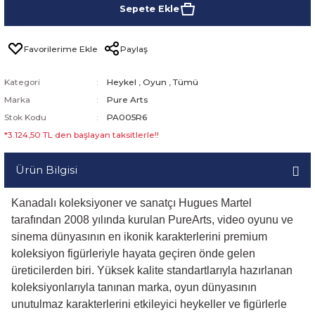
Sepete Ekle
Paylaş
Kategori
Heykel
,
Oyun
,
Tümü
Marka
Pure Arts
Stok Kodu
PA005R6
*3.124,50 TL den başlayan taksitlerle!!
Ürün Bilgisi
Kanadalı koleksiyoner ve sanatçı Hugues Martel
tarafından 2008 yılında kurulan PureArts, video oyunu ve
sinema dünyasının en ikonik karakterlerini premium
koleksiyon figürleriyle hayata geçiren önde gelen
üreticilerden biri. Yüksek kalite standartlarıyla hazırlanan
koleksiyonlarıyla tanınan marka, oyun dünyasının
unutulmaz karakterlerini etkileyici heykeller ve figürlerle