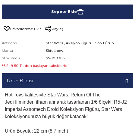
Sepete Ekle
Paylaş
Kategori
Star Wars
,
Aksiyon Figürü
,
Son 1 Ürün
Marka
Sideshow
Stok Kodu
SS-100383
*6.249,50 TL den başlayan taksitlerle!!
Ürün Bilgisi
Hot Toys kalitesiyle Star Wars: Return Of The
Jedi filminden ilham alınarak tasarlanan 1/6 ölçekli R5-J2
Imperial Astromech Droid Koleksiyon Figürü, Star Wars
koleksiyonunuza büyük değer katacak!
Ürün Boyutu: 22 cm (8,7 inch)