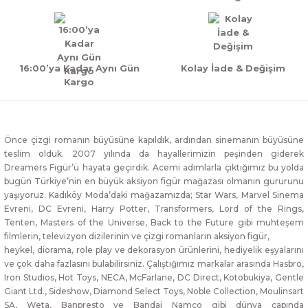
16:00’ya Kadar Aynı Gün
Kolay İade & Değişim
Kargo
Önce çizgi romanın büyüsüne kapıldık, ardından sinemanın büyüsüne
teslim olduk. 2007 yılında da hayallerimizin peşinden giderek
Dreamers Figür’ü hayata geçirdik. Acemi adımlarla çıktığımız bu yolda
bugün Türkiye’nin en büyük aksiyon figür mağazası olmanın gururunu
yaşıyoruz. Kadıköy Moda’daki mağazamızda; Star Wars, Marvel Sinema
Evreni, DC Evreni, Harry Potter, Transformers, Lord of the Rings,
Tenten, Masters of the Universe, Back to the Future gibi muhteşem
filmlerin, televizyon dizilerinin ve çizgi romanların aksiyon figür,
heykel, diorama, role play ve dekorasyon ürünlerini, hediyelik eşyalarını
ve çok daha fazlasını bulabilirsiniz. Çalıştığımız markalar arasında Hasbro,
Iron Studios, Hot Toys, NECA, McFarlane, DC Direct, Kotobukiya, Gentle
Giant Ltd., Sideshow, Diamond Select Toys, Noble Collection, Moulinsart
SA, Weta, Banpresto ve Bandai Namco gibi dünya çapında