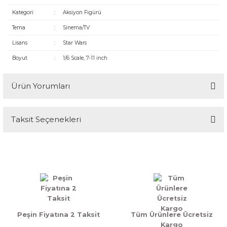
Kategori
:
Aksiyon Figürü
Tema
:
Sinema/TV
Lisans
:
Star Wars
Boyut
:
1/6 Scale, 7-11 inch
Ürün Yorumları
Taksit Seçenekleri
Bu ürüne ilk yorumu siz yapın!
Yorum Yaz
Peşin Fiyatına 2 Taksit
Tüm Ürünlere Ücretsiz
Kargo