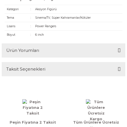
Kategori
:
Aksiyon Figürü
Tema
:
Sinema/TV, Süper Kahramanlar/Kötüler
Lisans
:
Power Rangers
Boyut
:
6 inch
Ürün Yorumları
Taksit Seçenekleri
Bu ürüne ilk yorumu siz yapın!
Yorum Yaz
Peşin Fiyatına 2 Taksit
Tüm Ürünlere Ücretsiz