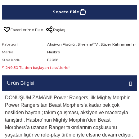
Sepete Ekle
Paylaş
Kategori
Aksiyon Figürü
,
Sinema/TV
,
Süper Kahramanlar
Marka
Hasbro
Stok Kodu
F2058
*1.249,50 TL den başlayan taksitlerle!!
Ürün Bilgisi
DÖNÜŞÜM ZAMANI! Power Rangers, ilk Mighty Morphin
Power Rangers’tan Beast Morphers’a kadar pek çok
nesilden hayranı; takım çalışması, aksiyon ve macerayla
tanıştırdı. Hasbro’nun Mighty Morphin’den Beast
Morphers’a uzanan Ranger takımlarının coşkusunu
yaşatan figür ve role-play ürünleriyle efsane devam ediyor.