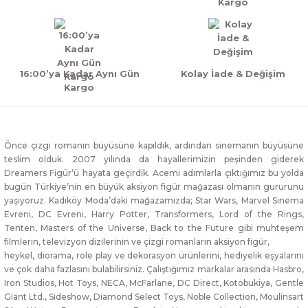
Kargo
16:00’ya Kadar Aynı Gün
Kolay İade & Değişim
Kargo
Önce çizgi romanın büyüsüne kapıldık, ardından sinemanın büyüsüne
teslim olduk. 2007 yılında da hayallerimizin peşinden giderek
Dreamers Figür’ü hayata geçirdik. Acemi adımlarla çıktığımız bu yolda
bugün Türkiye’nin en büyük aksiyon figür mağazası olmanın gururunu
yaşıyoruz. Kadıköy Moda’daki mağazamızda; Star Wars, Marvel Sinema
Evreni, DC Evreni, Harry Potter, Transformers, Lord of the Rings,
Tenten, Masters of the Universe, Back to the Future gibi muhteşem
filmlerin, televizyon dizilerinin ve çizgi romanların aksiyon figür,
heykel, diorama, role play ve dekorasyon ürünlerini, hediyelik eşyalarını
ve çok daha fazlasını bulabilirsiniz. Çalıştığımız markalar arasında Hasbro,
Iron Studios, Hot Toys, NECA, McFarlane, DC Direct, Kotobukiya, Gentle
Giant Ltd., Sideshow, Diamond Select Toys, Noble Collection, Moulinsart