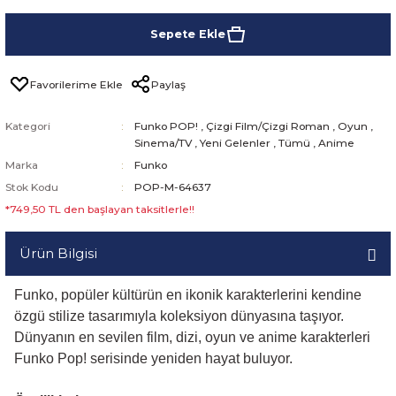
Sepete Ekle
Paylaş
Kategori
Funko POP!
,
Çizgi Film/Çizgi Roman
,
Oyun
,
Sinema/TV
,
Yeni Gelenler
,
Tümü
,
Anime
Marka
Funko
Stok Kodu
POP-M-64637
*749,50 TL den başlayan taksitlerle!!
Ürün Bilgisi
Funko, popüler kültürün en ikonik karakterlerini kendine
özgü stilize tasarımıyla koleksiyon dünyasına taşıyor.
Dünyanın en sevilen film, dizi, oyun ve anime karakterleri
Funko Pop! serisinde yeniden hayat buluyor.