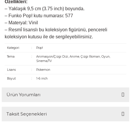
Özellikleri:
– Yaklaşık 9,5 cm (3.75 inch) boyunda.
– Funko Pop! kutu numarası: 577
– Materyal: Vinil
– Resmî lisanslı bu koleksiyon figürünü, pencereli
koleksiyon kutusu ile de sergileyebilirsiniz.
Kategori
:
Pop!
Tema
:
Animasyon/Çizgi Dizi, Anime, Çizgi Roman, Oyun,
Sinema/TV
Lisans
:
Pokemon
Boyut
:
1-6 inch
Ürün Yorumları
Taksit Seçenekleri
Bu ürüne ilk yorumu siz yapın!