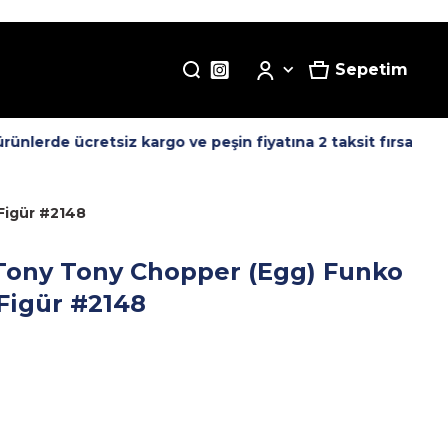
Sepetim
nlerde ücretsiz kargo ve peşin fiyatına 2 taksit fırsatı! -
Figür #2148
 Tony Tony Chopper (Egg) Funko
Figür #2148