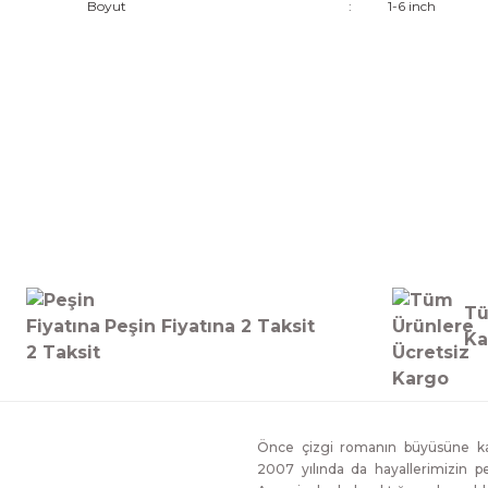
Boyut
:
1-6 inch
Tü
Peşin Fiyatına 2 Taksit
Ka
Önce çizgi romanın büyüsüne kap
2007 yılında da hayallerimizin p