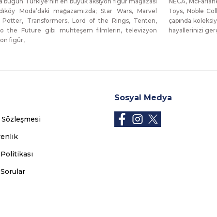
da bugün Türkiye’nin en büyük aksiyon figür mağazası
NECA, McFarlane
dıköy Moda’daki mağazamızda; Star Wars, Marvel
Toys, Noble Col
 Potter, Transformers, Lord of the Rings, Tenten,
çapında koleksiy
o the Future gibi muhteşem filmlerin, televizyon
hayallerinizi g
on figür,
Sosyal Medya
ş Sözleşmesi
venlik
 Politikası
 Sorular