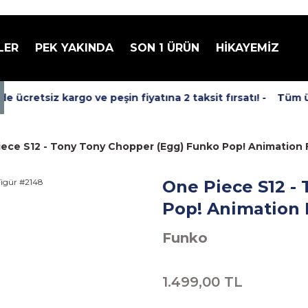
LER
PEK YAKINDA
SON 1 ÜRÜN
HİKAYEMİZ
ücretsiz kargo ve peşin fiyatına 2 taksit fırsatı! -
Tüm ürü
ece S12 - Tony Tony Chopper (Egg) Funko Pop! Animation 
One Piece S12 -
Pop! Animation 
Funko
1.499,00 TL