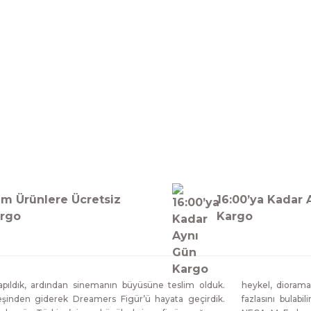
Bu ürüne ilk yorumu siz yapın!
Yorum Yaz
m Ürünlere Ücretsiz
16:00’ya Kadar 
rgo
Kargo
ıldık, ardından sinemanın büyüsüne teslim olduk.
heykel, diorama
eşinden giderek Dreamers Figür’ü hayata geçirdik.
fazlasını bulabi