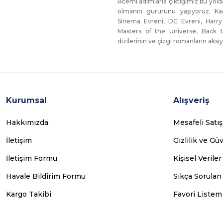
Acemi adımlarla çıktığımız bu yol
olmanın gururunu yaşıyoruz. Ka
Sinema Evreni, DC Evreni, Harry
Masters of the Universe, Back t
dizilerinin ve çizgi romanların aksiy
Kurumsal
Alışveriş
Hakkımızda
Mesafeli Satı
İletişim
Gizlilik ve Gü
İletişim Formu
Kişisel Veriler
Havale Bildirim Formu
Sıkça Sorulan
Kargo Takibi
Favori Listem