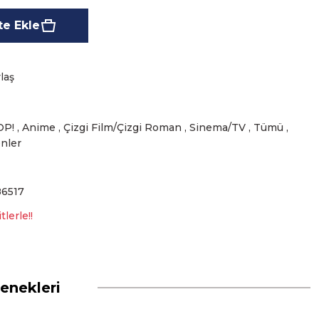
e Ekle
laş
OP!
,
Anime
,
Çizgi Film/Çizgi Roman
,
Sinema/TV
,
Tümü
,
nler
6517
lerle!!
enekleri