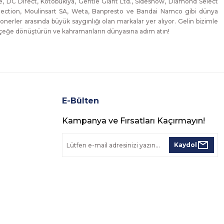
, DC Direct, Kotobukiya, Gentle Giant Ltd., Sideshow, Diamond Select
lection, Moulinsart SA, Weta, Banpresto ve Bandai Namco gibi dünya
onerler arasında büyük saygınlığı olan markalar yer alıyor. Gelin bizimle
erçeğe dönüştürün ve kahramanların dünyasına adım atın!
E-Bülten
Kampanya ve Fırsatları Kaçırmayın!
Kaydol