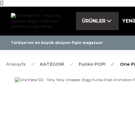
ÜRÜNLER
YENİ
Tüm ürünlerde 
Türkiye’nin en büyük aksiyon figür mağazası!
Anasayfa
KATEGORİ
Funko POP!
One Pi