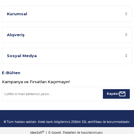
Kurumsal
Alışveriş
Sosyal Medya
E-Bülten
Kampanya ve Fırsatları Kaçırmayın!
Kaydol
© Tüm hakları saklıdır. Kredi kartı bilgileriniz 256bit SSL sertifikası ile korunmaktadır.
®
IdeaSoft
|
E-ticaret
Paketleri ile hazırlanmıştır.