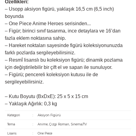
Özellikleri:
– Usopp aksiyon figürü, yaklaşık 16,5 cm (6,5 inch)
boyunda
– One Piece Anime Heroes serisinden...
– Figür; birinci sınıf tasarıma, ince detaylara ve 16’dan
fazla eklem noktasına sahip.
– Hareket noktaları sayesinde figürü koleksiyonunuzda
farklı pozlarda sergileyebilirsiniz.
– Resmî lisanslı bu koleksiyon figürü; dinamik pozlama
için değiştirilebilir bir çift el ve sapan ile sunuluyor.
– Figürü; pencereli koleksiyon kutusu ile de
sergileyebilirsiniz.
– Kutu Boyutu (BxDxE): 25 x 5 x 15 cm
– Yaklaşık Ağırlık: 0,3 kg
Kategori
:
Aksiyon Figürü
Tema
:
Anime, Çizgi Roman, Sinema/TV
Lisans
:
One Piece