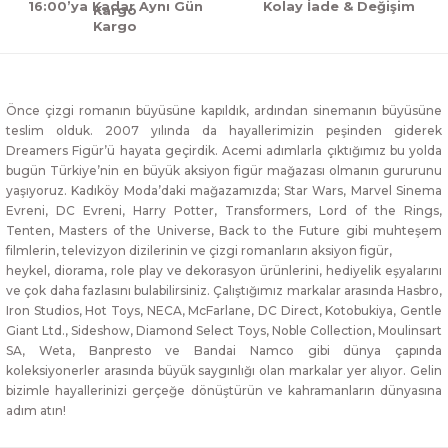
16:00’ya Kadar Aynı Gün
Kolay İade & Değişim
Kargo
Önce çizgi romanın büyüsüne kapıldık, ardından sinemanın büyüsüne
teslim olduk. 2007 yılında da hayallerimizin peşinden giderek
Dreamers Figür’ü hayata geçirdik. Acemi adımlarla çıktığımız bu yolda
bugün Türkiye’nin en büyük aksiyon figür mağazası olmanın gururunu
yaşıyoruz. Kadıköy Moda’daki mağazamızda; Star Wars, Marvel Sinema
Evreni, DC Evreni, Harry Potter, Transformers, Lord of the Rings,
Tenten, Masters of the Universe, Back to the Future gibi muhteşem
filmlerin, televizyon dizilerinin ve çizgi romanların aksiyon figür,
heykel, diorama, role play ve dekorasyon ürünlerini, hediyelik eşyalarını
ve çok daha fazlasını bulabilirsiniz. Çalıştığımız markalar arasında Hasbro,
Iron Studios, Hot Toys, NECA, McFarlane, DC Direct, Kotobukiya, Gentle
Giant Ltd., Sideshow, Diamond Select Toys, Noble Collection, Moulinsart
SA, Weta, Banpresto ve Bandai Namco gibi dünya çapında
koleksiyonerler arasında büyük saygınlığı olan markalar yer alıyor. Gelin
bizimle hayallerinizi gerçeğe dönüştürün ve kahramanların dünyasına
adım atın!