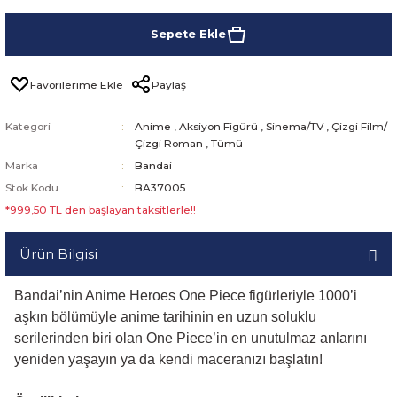
Sepete Ekle
Paylaş
Kategori
Anime
,
Aksiyon Figürü
,
Sinema/TV
,
Çizgi Film/
Çizgi Roman
,
Tümü
Marka
Bandai
Stok Kodu
BA37005
*999,50 TL den başlayan taksitlerle!!
Ürün Bilgisi
Bandai’nin Anime Heroes One Piece figürleriyle 1000’i
aşkın bölümüyle anime tarihinin en uzun soluklu
serilerinden biri olan One Piece’in en unutulmaz anlarını
yeniden yaşayın ya da kendi maceranızı başlatın!