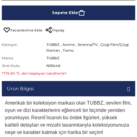
Sepete Ekle
Paylaş
Kategori
TUBBZ
,
Anime
,
Sinema/TV
,
Çizgi Film/Çizgi
Roman
,
Tümü
Marka
TUBBZ
Stok Kodu
NS5446
*719,60 TL den başlayan taksitlerle!!
Ürün Bilgisi
Amerikalı bir koleksiyon markası olan TUBBZ, sevilen film,
oyun ve dizi karakterlerini eğlenceli bir biçimde yeniden
yorumluyor. Resmî lisanslı bu ördek figürleri, yüksek
kaliteli detayları ve mizahi tasarımlarıyla koleksiyonunuza
neşe ve karakter katmak için harika bir seçim!