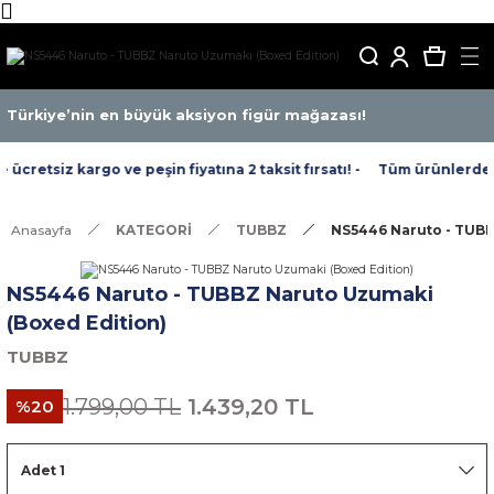
Türkiye’nin en büyük aksiyon figür mağazası!
cretsiz kargo ve peşin fiyatına 2 taksit fırsatı! -
Tüm ürünlerde ücr
Anasayfa
KATEGORİ
TUBBZ
NS5446 Naruto - TUBB
NS5446 Naruto - TUBBZ Naruto Uzumaki
(Boxed Edition)
TUBBZ
1.799,00 TL
1.439,20 TL
%20