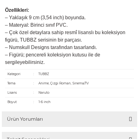
Özellikleri:
– Yaklaşık 9 cm (3,54 inch) boyunda.
– Materyal: Birinci sınıf PVC.
– Çok özel detaylara sahip resmî lisanslı bu koleksiyon
figürü, TUBBZ serisinin bir parçası.
– Numskull Designs tarafından tasarlandı.
– Figürü; pencereli koleksiyon kutusu ile de
sergileyebilirsiniz.
Kategori
:
TUBBZ
Tema
:
Anime, Çizgi Roman, Sinema/TV
Lisans
:
Naruto
Boyut
:
1-6 inch
Ürün Yorumları