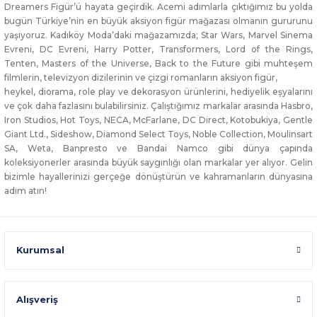
Dreamers Figür’ü hayata geçirdik. Acemi adımlarla çıktığımız bu yolda
bugün Türkiye’nin en büyük aksiyon figür mağazası olmanın gururunu
yaşıyoruz. Kadıköy Moda’daki mağazamızda; Star Wars, Marvel Sinema
Evreni, DC Evreni, Harry Potter, Transformers, Lord of the Rings,
Tenten, Masters of the Universe, Back to the Future gibi muhteşem
filmlerin, televizyon dizilerinin ve çizgi romanların aksiyon figür,
heykel, diorama, role play ve dekorasyon ürünlerini, hediyelik eşyalarını
ve çok daha fazlasını bulabilirsiniz. Çalıştığımız markalar arasında Hasbro,
Iron Studios, Hot Toys, NECA, McFarlane, DC Direct, Kotobukiya, Gentle
Giant Ltd., Sideshow, Diamond Select Toys, Noble Collection, Moulinsart
SA, Weta, Banpresto ve Bandai Namco gibi dünya çapında
koleksiyonerler arasında büyük saygınlığı olan markalar yer alıyor. Gelin
bizimle hayallerinizi gerçeğe dönüştürün ve kahramanların dünyasına
adım atın!
Kurumsal
Alışveriş