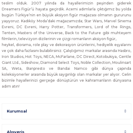
teslim olduk. 2007 yılında da hayallerimizin peşinden giderek
Dreamers Figür’ü hayata geçirdik. Acemi adımlarla çıktığımız bu yolda
bugün Türkiye’nin en büyük aksiyon figür mağazası olmanın gururunu
yaşıyoruz. Kadıköy Moda’daki mağazamızda; Star Wars, Marvel Sinema
Evreni, DC Evreni, Harry Potter, Transformers, Lord of the Rings,
Tenten, Masters of the Universe, Back to the Future gibi muhteşem
filmlerin, televizyon dizilerinin ve çizgi romanların aksiyon figür,
heykel, diorama, role play ve dekorasyon ürünlerini, hediyelik eşyalarını
ve çok daha fazlasını bulabilirsiniz. Çalıştığımız markalar arasında Hasbro,
Iron Studios, Hot Toys, NECA, McFarlane, DC Direct, Kotobukiya, Gentle
Giant Ltd., Sideshow, Diamond Select Toys, Noble Collection, Moulinsart
SA, Weta, Banpresto ve Bandai Namco gibi dünya çapında
koleksiyonerler arasında büyük saygınlığı olan markalar yer alıyor. Gelin
bizimle hayallerinizi gerçeğe dönüştürün ve kahramanların dünyasına
adım atın!
Kurumsal
Alışveriş