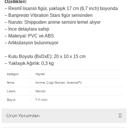
Özellikleri:
– Resmî lisanslı figür, yaklaşık 17 cm (6,7 inch) boyunda
– Banpresto Vibration Stars figür serisinden
– Naruto: Shippuden anime serisini temel alıyor
– İnce detaylara sahip
– Materyal: PVC ve ABS
– Artikülasyon bulunmuyor
– Kutu Boyutu (BxDxE): 20 x 10 x 15 cm
– Yaklaşık Ağırlık: 0,3 kg
Kategori
:
Heykel
Tema
:
Anime, Çizgi Roman, Sinema/TV
Lisans
:
Naruto
Boyut
:
7-11 inch
Ürün Yorumları