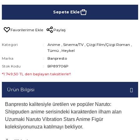
Sepete Ekle
Paylaş
Kategori
Anime
,
Sinema/TV
,
Çizgi Film/Çizgi Roman
,
Tümü
,
Heykel
Marka
Banpresto
Stok Kodu
BP89706P
*1.749,50 TL den başlayan taksitlerle!!
Ürün Bilgisi
Banpresto kalitesiyle üretilen ve popüler Naruto:
Shippuden anime serisindeki karakterden ilham alan
Uzumaki Naruto Vibration Stars Anime Figür
koleksiyonunuza katılmayı bekliyor.