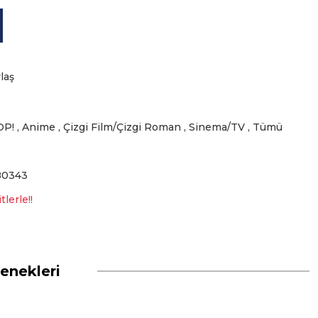
laş
OP!
,
Anime
,
Çizgi Film/Çizgi Roman
,
Sinema/TV
,
Tümü
80343
lerle!!
enekleri