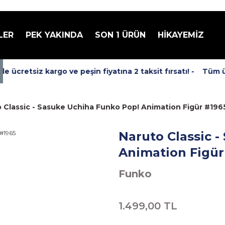
LER
PEK YAKINDA
SON 1 ÜRÜN
HİKAYEMİZ
ücretsiz kargo ve peşin fiyatına 2 taksit fırsatı! -
Tüm ürü
 Classic - Sasuke Uchiha Funko Pop! Animation Figür #196
Naruto Classic 
Animation Figür
Funko
1.499,00 TL