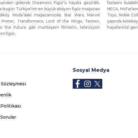
eşinden giderek Dreamers Figür’ü hayata geçirdik.
fazlasını bulabi
da bugün Türkiye’nin en büyük aksiyon figür mağazası
NECA, McFarlane
dıköy Moda’daki mağazamızda; Star Wars, Marvel
Toys, Noble Col
 Potter, Transformers, Lord of the Rings, Tenten,
çapında koleksiy
o the Future gibi muhteşem filmlerin, televizyon
hayallerinizi g
on figür,
Sosyal Medya
ş Sözleşmesi
venlik
 Politikası
 Sorular