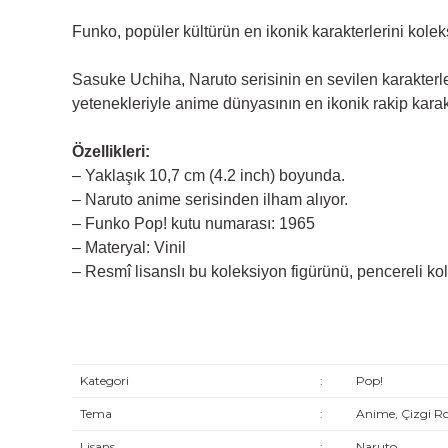
Funko, popüler kültürün en ikonik karakterlerini kole
Sasuke Uchiha, Naruto serisinin en sevilen karakterle
yetenekleriyle anime dünyasının en ikonik rakip karakt
Özellikleri:
– Yaklaşık 10,7 cm (4.2 inch) boyunda.
– Naruto anime serisinden ilham alıyor.
– Funko Pop! kutu numarası: 1965
– Materyal: Vinil
– Resmî lisanslı bu koleksiyon figürünü, pencereli kol
Kategori
:
Pop!
Tema
:
Anime, Çizgi R
Lisans
:
Naruto