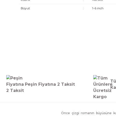
Boyut
:
1-6 inch
Tü
Peşin Fiyatına 2 Taksit
Ka
Önce çizgi romanın büyüsüne kap