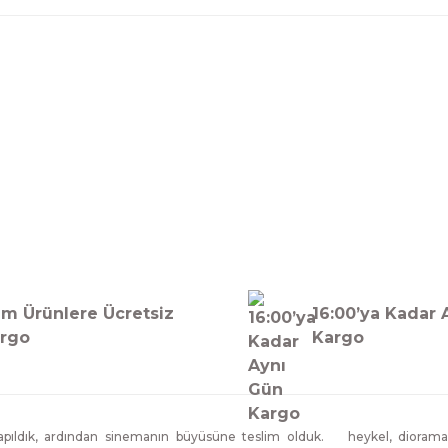
Bu ürüne ilk yorumu siz yapın!
Yorum Yaz
m Ürünlere Ücretsiz
16:00’ya Kadar 
rgo
Kargo
ıldık, ardından sinemanın büyüsüne teslim olduk.
heykel, diorama