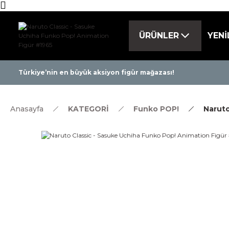
ÜRÜNLER
YENİ
Tüm ürünlerde 
Türkiye’nin en büyük aksiyon figür mağazası!
Anasayfa
KATEGORİ
Funko POP!
Naruto