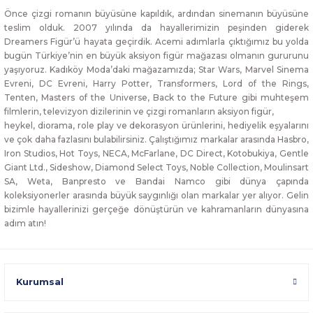
Önce çizgi romanın büyüsüne kapıldık, ardından sinemanın büyüsüne
teslim olduk. 2007 yılında da hayallerimizin peşinden giderek
Dreamers Figür’ü hayata geçirdik. Acemi adımlarla çıktığımız bu yolda
bugün Türkiye’nin en büyük aksiyon figür mağazası olmanın gururunu
yaşıyoruz. Kadıköy Moda’daki mağazamızda; Star Wars, Marvel Sinema
Evreni, DC Evreni, Harry Potter, Transformers, Lord of the Rings,
Tenten, Masters of the Universe, Back to the Future gibi muhteşem
filmlerin, televizyon dizilerinin ve çizgi romanların aksiyon figür,
heykel, diorama, role play ve dekorasyon ürünlerini, hediyelik eşyalarını
ve çok daha fazlasını bulabilirsiniz. Çalıştığımız markalar arasında Hasbro,
Iron Studios, Hot Toys, NECA, McFarlane, DC Direct, Kotobukiya, Gentle
Giant Ltd., Sideshow, Diamond Select Toys, Noble Collection, Moulinsart
SA, Weta, Banpresto ve Bandai Namco gibi dünya çapında
koleksiyonerler arasında büyük saygınlığı olan markalar yer alıyor. Gelin
bizimle hayallerinizi gerçeğe dönüştürün ve kahramanların dünyasına
adım atın!
Kurumsal