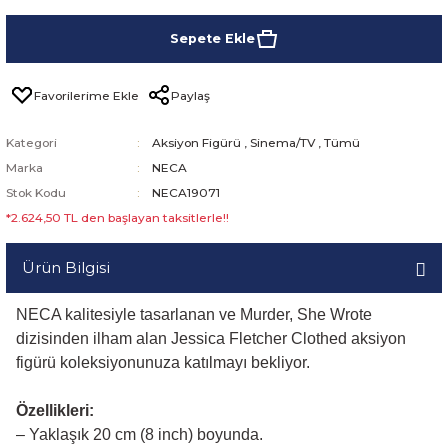
Sepete Ekle
Paylaş
Kategori
Aksiyon Figürü
,
Sinema/TV
,
Tümü
Marka
NECA
Stok Kodu
NECA19071
*2.624,50 TL den başlayan taksitlerle!!
Ürün Bilgisi
NECA kalitesiyle tasarlanan ve Murder, She Wrote
dizisinden ilham alan Jessica Fletcher Clothed aksiyon
figürü koleksiyonunuza katılmayı bekliyor.
Özellikleri:
– Yaklaşık 20 cm (8 inch) boyunda.