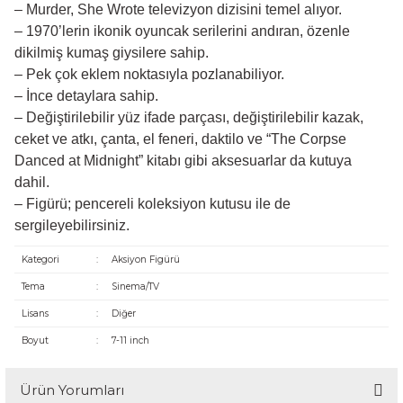
– Murder, She Wrote televizyon dizisini temel alıyor.
– 1970’lerin ikonik oyuncak serilerini andıran, özenle
dikilmiş kumaş giysilere sahip.
– Pek çok eklem noktasıyla pozlanabiliyor.
– İnce detaylara sahip.
– Değiştirilebilir yüz ifade parçası, değiştirilebilir kazak,
ceket ve atkı, çanta, el feneri, daktilo ve “The Corpse
Danced at Midnight” kitabı gibi aksesuarlar da kutuya
dahil.
– Figürü; pencereli koleksiyon kutusu ile de
sergileyebilirsiniz.
Kategori
:
Aksiyon Figürü
Tema
:
Sinema/TV
Lisans
:
Diğer
Boyut
:
7-11 inch
Ürün Yorumları