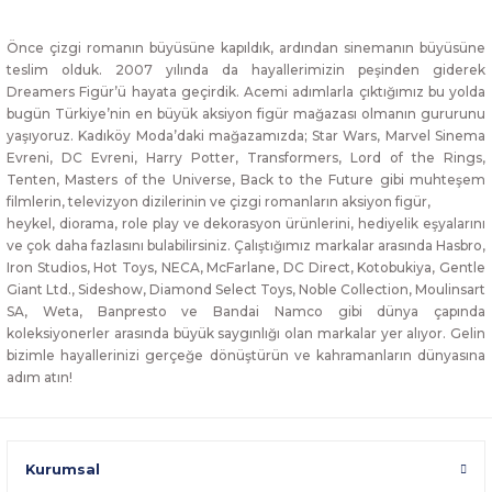
Önce çizgi romanın büyüsüne kapıldık, ardından sinemanın büyüsüne
teslim olduk. 2007 yılında da hayallerimizin peşinden giderek
Dreamers Figür’ü hayata geçirdik. Acemi adımlarla çıktığımız bu yolda
bugün Türkiye’nin en büyük aksiyon figür mağazası olmanın gururunu
yaşıyoruz. Kadıköy Moda’daki mağazamızda; Star Wars, Marvel Sinema
Evreni, DC Evreni, Harry Potter, Transformers, Lord of the Rings,
Tenten, Masters of the Universe, Back to the Future gibi muhteşem
filmlerin, televizyon dizilerinin ve çizgi romanların aksiyon figür,
heykel, diorama, role play ve dekorasyon ürünlerini, hediyelik eşyalarını
ve çok daha fazlasını bulabilirsiniz. Çalıştığımız markalar arasında Hasbro,
Iron Studios, Hot Toys, NECA, McFarlane, DC Direct, Kotobukiya, Gentle
Giant Ltd., Sideshow, Diamond Select Toys, Noble Collection, Moulinsart
SA, Weta, Banpresto ve Bandai Namco gibi dünya çapında
koleksiyonerler arasında büyük saygınlığı olan markalar yer alıyor. Gelin
bizimle hayallerinizi gerçeğe dönüştürün ve kahramanların dünyasına
adım atın!
Kurumsal