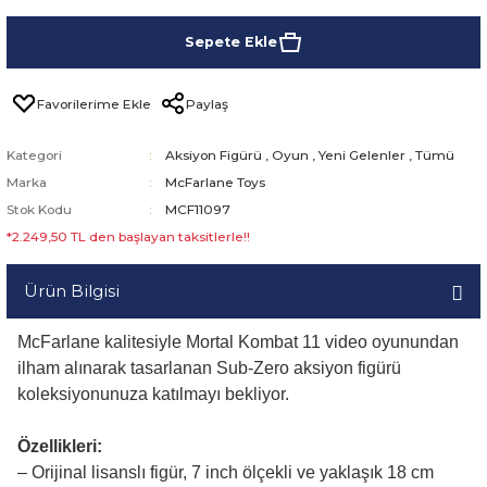
Sepete Ekle
Paylaş
Kategori
Aksiyon Figürü
,
Oyun
,
Yeni Gelenler
,
Tümü
Marka
McFarlane Toys
Stok Kodu
MCF11097
*2.249,50 TL den başlayan taksitlerle!!
Ürün Bilgisi
McFarlane kalitesiyle Mortal Kombat 11 video oyunundan
ilham alınarak tasarlanan Sub-Zero aksiyon figürü
koleksiyonunuza katılmayı bekliyor.
Özellikleri:
– Orijinal lisanslı figür, 7 inch ölçekli ve yaklaşık 18 cm