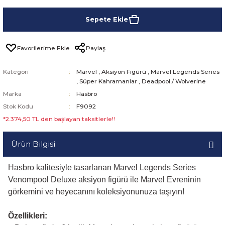
Sepete Ekle
Paylaş
Kategori
Marvel
,
Aksiyon Figürü
,
Marvel Legends Series
,
Süper Kahramanlar
,
Deadpool / Wolverine
Marka
Hasbro
Stok Kodu
F9092
*2.374,50 TL den başlayan taksitlerle!!
Ürün Bilgisi
Hasbro kalitesiyle tasarlanan Marvel Legends Series
Venompool Deluxe aksiyon figürü ile Marvel Evreninin
görkemini ve heyecanını koleksiyonunuza taşıyın!
Özellikleri: