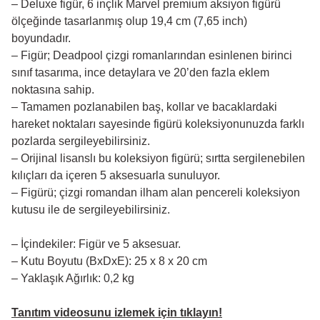
– Deluxe figür, 6 inçlik Marvel premium aksiyon figürü
ölçeğinde tasarlanmış olup 19,4 cm (7,65 inch)
boyundadır.
– Figür; Deadpool çizgi romanlarından esinlenen birinci
sınıf tasarıma, ince detaylara ve 20’den fazla eklem
noktasına sahip.
– Tamamen pozlanabilen baş, kollar ve bacaklardaki
hareket noktaları sayesinde figürü koleksiyonunuzda farklı
pozlarda sergileyebilirsiniz.
– Orijinal lisanslı bu koleksiyon figürü; sırtta sergilenebilen
kılıçları da içeren 5 aksesuarla sunuluyor.
– Figürü; çizgi romandan ilham alan pencereli koleksiyon
kutusu ile de sergileyebilirsiniz.
– İçindekiler: Figür ve 5 aksesuar.
– Kutu Boyutu (BxDxE): 25 x 8 x 20 cm
– Yaklaşık Ağırlık: 0,2 kg
Tanıtım videosunu izlemek için tıklayın!