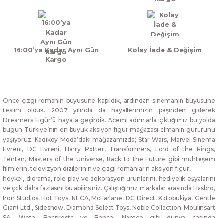
16:00’ya Kadar Aynı Gün
Kolay İade & Değişim
Kargo
Önce çizgi romanın büyüsüne kapıldık, ardından sinemanın büyüsüne
teslim olduk. 2007 yılında da hayallerimizin peşinden giderek
Dreamers Figür’ü hayata geçirdik. Acemi adımlarla çıktığımız bu yolda
bugün Türkiye’nin en büyük aksiyon figür mağazası olmanın gururunu
yaşıyoruz. Kadıköy Moda’daki mağazamızda; Star Wars, Marvel Sinema
Evreni, DC Evreni, Harry Potter, Transformers, Lord of the Rings,
Tenten, Masters of the Universe, Back to the Future gibi muhteşem
filmlerin, televizyon dizilerinin ve çizgi romanların aksiyon figür,
heykel, diorama, role play ve dekorasyon ürünlerini, hediyelik eşyalarını
ve çok daha fazlasını bulabilirsiniz. Çalıştığımız markalar arasında Hasbro,
Iron Studios, Hot Toys, NECA, McFarlane, DC Direct, Kotobukiya, Gentle
Giant Ltd., Sideshow, Diamond Select Toys, Noble Collection, Moulinsart
SA, Weta, Banpresto ve Bandai Namco gibi dünya çapında