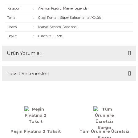
Kategori
:
Aksiyon Figürü, Marvel Legends
Tema
:
Çizgi Roman, Süper Kahramanlar/Kötüler
Lisans
:
Marvel, Venom, Deadpool
Boyut
:
6 inch, 7-11 inch
Ürün Yorumları
Taksit Seçenekleri
Bu ürüne ilk yorumu siz yapın!
Yorum Yaz
Peşin Fiyatına 2 Taksit
Tüm Ürünlere Ücretsiz
Kargo