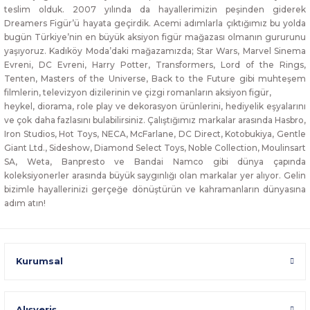
teslim olduk. 2007 yılında da hayallerimizin peşinden giderek
Dreamers Figür’ü hayata geçirdik. Acemi adımlarla çıktığımız bu yolda
bugün Türkiye’nin en büyük aksiyon figür mağazası olmanın gururunu
yaşıyoruz. Kadıköy Moda’daki mağazamızda; Star Wars, Marvel Sinema
Evreni, DC Evreni, Harry Potter, Transformers, Lord of the Rings,
Tenten, Masters of the Universe, Back to the Future gibi muhteşem
filmlerin, televizyon dizilerinin ve çizgi romanların aksiyon figür,
heykel, diorama, role play ve dekorasyon ürünlerini, hediyelik eşyalarını
ve çok daha fazlasını bulabilirsiniz. Çalıştığımız markalar arasında Hasbro,
Iron Studios, Hot Toys, NECA, McFarlane, DC Direct, Kotobukiya, Gentle
Giant Ltd., Sideshow, Diamond Select Toys, Noble Collection, Moulinsart
SA, Weta, Banpresto ve Bandai Namco gibi dünya çapında
koleksiyonerler arasında büyük saygınlığı olan markalar yer alıyor. Gelin
bizimle hayallerinizi gerçeğe dönüştürün ve kahramanların dünyasına
adım atın!
Kurumsal
Alışveriş