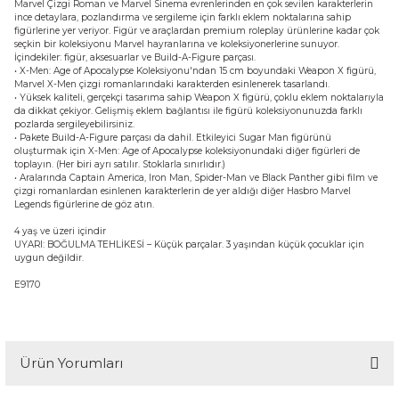
Marvel Çizgi Roman ve Marvel Sinema evrenlerinden en çok sevilen karakterlerin
ince detaylara, pozlandırma ve sergileme için farklı eklem noktalarına sahip
figürlerine yer veriyor. Figür ve araçlardan premium roleplay ürünlerine kadar çok
seçkin bir koleksiyonu Marvel hayranlarına ve koleksiyonerlerine sunuyor.
İçindekiler: figür, aksesuarlar ve Build-A-Figure parçası.
• X-Men: Age of Apocalypse Koleksiyonu'ndan 15 cm boyundaki Weapon X figürü,
Marvel X-Men çizgi romanlarındaki karakterden esinlenerek tasarlandı.
• Yüksek kaliteli, gerçekçi tasarıma sahip Weapon X figürü, çoklu eklem noktalarıyla
da dikkat çekiyor. Gelişmiş eklem bağlantısı ile figürü koleksiyonunuzda farklı
pozlarda sergileyebilirsiniz.
• Pakete Build-A-Figure parçası da dahil. Etkileyici Sugar Man figürünü
oluşturmak için X-Men: Age of Apocalypse koleksiyonundaki diğer figürleri de
toplayın. (Her biri ayrı satılır. Stoklarla sınırlıdır.)
• Aralarında Captain America, Iron Man, Spider-Man ve Black Panther gibi film ve
çizgi romanlardan esinlenen karakterlerin de yer aldığı diğer Hasbro Marvel
Legends figürlerine de göz atın.
4 yaş ve üzeri içindir
UYARI: BOĞULMA TEHLİKESİ – Küçük parçalar. 3 yaşından küçük çocuklar için
uygun değildir.
E9170
Ürün Yorumları