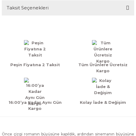
Taksit Seçenekleri
Weapon X
Güzel ve sorunsuz, hızlı kargo.
E... A... | 07/08/2025
Weapon X
Peşin Fiyatına 2 Taksit
Tüm Ürünlere Ücretsiz
Güzel ve sorunsuz, hızlı kargo.
Kargo
E... A... | 07/08/2025
Yorum Yaz
16:00’ya Kadar Aynı Gün
Kolay İade & Değişim
Kargo
Önce çizgi romanın büyüsüne kapıldık, ardından sinemanın büyüsüne