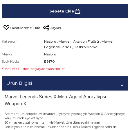
Sepete Ekle
Paylaş
Kategori
Hasbro
,
Marvel
,
Aksiyon Figürü
,
Marvel
Legends Series
,
Hasbro Marvel
Marka
Hasbro
Stok Kodu
E9170
*1.624,50 TL den başlayan taksitlerle!!
Ürün Bilgisi
Marvel Legends Series X-Men: Age of Apocalypse
Weapon X
Adamantium pençeleri ve insanüstü iyileşme yeteneğiyle Weapon X, Apocalypse’ye
karşı mücadeleye katılıyor.
80 yılı aşkın çizgi roman tarihiyle Marvel, tüm dünyadaki hayran
koleksiyonlarının en önemli unsurlarından biri oldu. Marvel Legends Serisi de