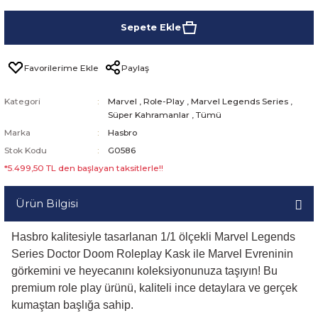
Sepete Ekle
Paylaş
Kategori
Marvel
,
Role-Play
,
Marvel Legends Series
,
Süper Kahramanlar
,
Tümü
Marka
Hasbro
Stok Kodu
G0586
*5.499,50 TL den başlayan taksitlerle!!
Ürün Bilgisi
Hasbro kalitesiyle tasarlanan 1/1 ölçekli Marvel Legends
Series Doctor Doom Roleplay Kask ile Marvel Evreninin
görkemini ve heyecanını koleksiyonunuza taşıyın! Bu
premium role play ürünü, kaliteli ince detaylara ve gerçek
kumaştan başlığa sahip.