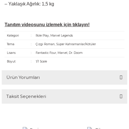
– Yaklaşık Ağırlık: 1,5 kg
Tanıtım videosunu izlemek için tıklayın!
Kategori
:
Role Play, Marvel Legends
Tema
:
Çizgi Roman, Süper Kahramanlar/Kötüler
Lisans
:
Fantastic Four, Marvel, Dr. Doom
Boyut
:
1/1 Scale
Ürün Yorumları
Taksit Seçenekleri
Bu ürüne ilk yorumu siz yapın!
Yorum Yaz