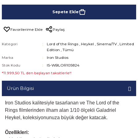
Sepete Ekle
Paylaş
Kategori
Lord of the Rings
,
Heykel
,
Sinema/TV
,
Limited
Edition
,
Tümü
Marka
Iron Studios
Stok Kodu
IS-WBLOR105824
*11.999,50 TL den başlayan taksitlerle!!
Ürün Bilgisi
Iron Studios kalitesiyle tasarlanan ve The Lord of the
Rings filmlerinden ilham alan 1/10 ölçekli Galadriel
Heykel, koleksiyonunuza büyük değer katacak.
Özellikleri: