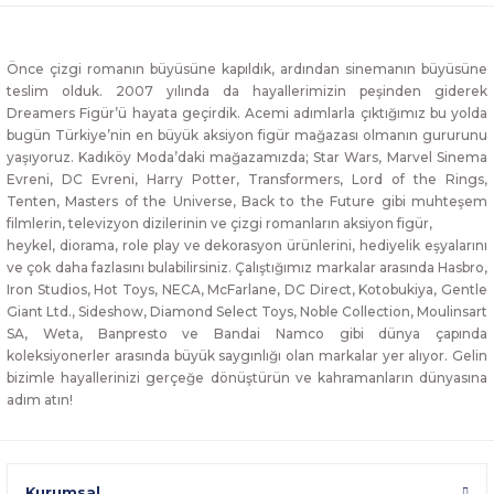
Önce çizgi romanın büyüsüne kapıldık, ardından sinemanın büyüsüne
teslim olduk. 2007 yılında da hayallerimizin peşinden giderek
Dreamers Figür’ü hayata geçirdik. Acemi adımlarla çıktığımız bu yolda
bugün Türkiye’nin en büyük aksiyon figür mağazası olmanın gururunu
yaşıyoruz. Kadıköy Moda’daki mağazamızda; Star Wars, Marvel Sinema
Evreni, DC Evreni, Harry Potter, Transformers, Lord of the Rings,
Tenten, Masters of the Universe, Back to the Future gibi muhteşem
filmlerin, televizyon dizilerinin ve çizgi romanların aksiyon figür,
heykel, diorama, role play ve dekorasyon ürünlerini, hediyelik eşyalarını
ve çok daha fazlasını bulabilirsiniz. Çalıştığımız markalar arasında Hasbro,
Iron Studios, Hot Toys, NECA, McFarlane, DC Direct, Kotobukiya, Gentle
Giant Ltd., Sideshow, Diamond Select Toys, Noble Collection, Moulinsart
SA, Weta, Banpresto ve Bandai Namco gibi dünya çapında
koleksiyonerler arasında büyük saygınlığı olan markalar yer alıyor. Gelin
bizimle hayallerinizi gerçeğe dönüştürün ve kahramanların dünyasına
adım atın!
Kurumsal