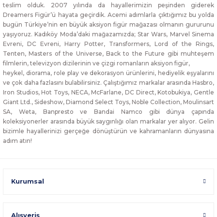
teslim olduk. 2007 yılında da hayallerimizin peşinden giderek
Dreamers Figür’ü hayata geçirdik. Acemi adımlarla çıktığımız bu yolda
bugün Türkiye’nin en büyük aksiyon figür mağazası olmanın gururunu
yaşıyoruz. Kadıköy Moda’daki mağazamızda; Star Wars, Marvel Sinema
Evreni, DC Evreni, Harry Potter, Transformers, Lord of the Rings,
Tenten, Masters of the Universe, Back to the Future gibi muhteşem
filmlerin, televizyon dizilerinin ve çizgi romanların aksiyon figür,
heykel, diorama, role play ve dekorasyon ürünlerini, hediyelik eşyalarını
ve çok daha fazlasını bulabilirsiniz. Çalıştığımız markalar arasında Hasbro,
Iron Studios, Hot Toys, NECA, McFarlane, DC Direct, Kotobukiya, Gentle
Giant Ltd., Sideshow, Diamond Select Toys, Noble Collection, Moulinsart
SA, Weta, Banpresto ve Bandai Namco gibi dünya çapında
koleksiyonerler arasında büyük saygınlığı olan markalar yer alıyor. Gelin
bizimle hayallerinizi gerçeğe dönüştürün ve kahramanların dünyasına
adım atın!
Kurumsal
Alışveriş