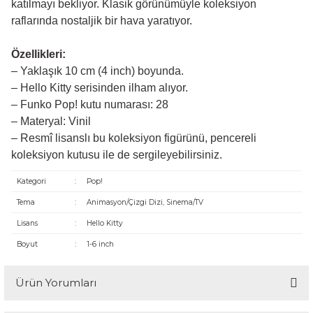
katılmayı bekliyor. Klasik görünümüyle koleksiyon
raflarında nostaljik bir hava yaratıyor.
Özellikleri:
– Yaklaşık 10 cm (4 inch) boyunda.
– Hello Kitty serisinden ilham alıyor.
– Funko Pop! kutu numarası: 28
– Materyal: Vinil
– Resmî lisanslı bu koleksiyon figürünü, pencereli
koleksiyon kutusu ile de sergileyebilirsiniz.
Kategori
:
Pop!
Tema
:
Animasyon/Çizgi Dizi, Sinema/TV
Lisans
:
Hello Kitty
Boyut
:
1-6 inch
Ürün Yorumları