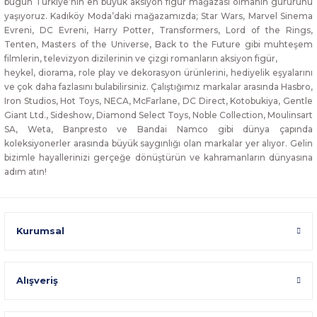
bugün Türkiye’nin en büyük aksiyon figür mağazası olmanın gururunu
yaşıyoruz. Kadıköy Moda’daki mağazamızda; Star Wars, Marvel Sinema
Evreni, DC Evreni, Harry Potter, Transformers, Lord of the Rings,
Tenten, Masters of the Universe, Back to the Future gibi muhteşem
filmlerin, televizyon dizilerinin ve çizgi romanların aksiyon figür,
heykel, diorama, role play ve dekorasyon ürünlerini, hediyelik eşyalarını
ve çok daha fazlasını bulabilirsiniz. Çalıştığımız markalar arasında Hasbro,
Iron Studios, Hot Toys, NECA, McFarlane, DC Direct, Kotobukiya, Gentle
Giant Ltd., Sideshow, Diamond Select Toys, Noble Collection, Moulinsart
SA, Weta, Banpresto ve Bandai Namco gibi dünya çapında
koleksiyonerler arasında büyük saygınlığı olan markalar yer alıyor. Gelin
bizimle hayallerinizi gerçeğe dönüştürün ve kahramanların dünyasına
adım atın!
Kurumsal
Alışveriş