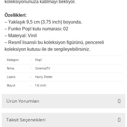
koleksiyonunuza katılmayı bekliyor.
Özellikleri:
– Yaklaşık 9,5 cm (3.75 inch) boyunda.
– Funko Pop! kutu numarası: 02
– Materyal: Vinil
– Resmî lisanslı bu koleksiyon figürünü, pencereli
koleksiyon kutusu ile de sergileyebilirsiniz.
Kategori
:
Pop!
Tema
:
Sinema/TV
Lisans
:
Harry Potter
Boyut
:
1-6 inch
Ürün Yorumları
Taksit Seçenekleri
Bu ürüne ilk yorumu siz yapın!