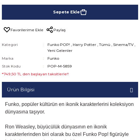
Sepete Ekle
Paylaş
Kategori
Funko POP!
,
Harry Potter
,
Tümü
,
Sinema/TV
,
Yeni Gelenler
Marka
Funko
Stok Kodu
POP-M-5859
*749,50 TL den başlayan taksitlerle!!
Ürün Bilgisi
Funko, popüler kültürün en ikonik karakterlerini koleksiyon
dünyasına taşıyor.
Ron Weasley, büyücülük dünyasının en ikonik
karakterlerinden biri olarak bu özel Funko Pop! figürüyle