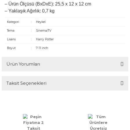
– Ürün Ölçüsü (BxDxE): 25,5 x 12 x 12 cm
– Yaklaşık Ağırlık: 0,7 kg
Kategori
:
Heykel
Tema
:
Sinema/TV
Lisans
:
Harry Potter
Boyut
:
7-11 inch
Ürün Yorumları
Taksit Seçenekleri
Bu ürüne ilk yorumu siz yapın!
Yorum Yaz