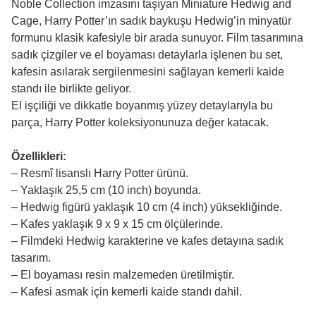
Noble Collection imzasını taşıyan Miniature Hedwig and
Cage, Harry Potter’ın sadık baykuşu Hedwig’in minyatür
formunu klasik kafesiyle bir arada sunuyor. Film tasarımına
sadık çizgiler ve el boyaması detaylarla işlenen bu set,
kafesin asılarak sergilenmesini sağlayan kemerli kaide
standı ile birlikte geliyor.
El işçiliği ve dikkatle boyanmış yüzey detaylarıyla bu
parça, Harry Potter koleksiyonunuza değer katacak.
Özellikleri:
– Resmî lisanslı Harry Potter ürünü.
– Yaklaşık 25,5 cm (10 inch) boyunda.
– Hedwig figürü yaklaşık 10 cm (4 inch) yüksekliğinde.
– Kafes yaklaşık 9 x 9 x 15 cm ölçülerinde.
– Filmdeki Hedwig karakterine ve kafes detayına sadık
tasarım.
– El boyaması resin malzemeden üretilmiştir.
– Kafesi asmak için kemerli kaide standı dahil.