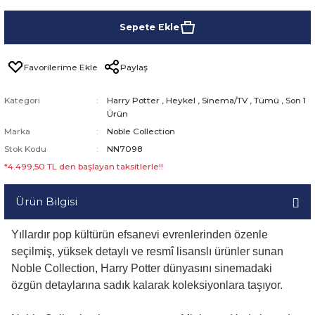
Sepete Ekle
Paylaş
Kategori
Harry Potter
,
Heykel
,
Sinema/TV
,
Tümü
,
Son 1
Ürün
Marka
Noble Collection
Stok Kodu
NN7098
*4.499,50 TL den başlayan taksitlerle!!
Ürün Bilgisi
Yıllardır pop kültürün efsanevi evrenlerinden özenle
seçilmiş, yüksek detaylı ve resmî lisanslı ürünler sunan
Noble Collection, Harry Potter dünyasını sinemadaki
özgün detaylarına sadık kalarak koleksiyonlara taşıyor.