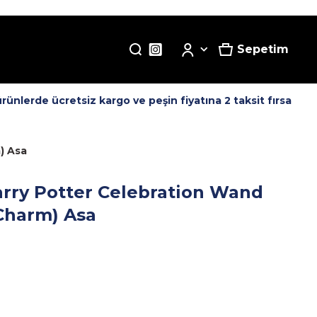
Sepetim
lerde ücretsiz kargo ve peşin fiyatına 2 taksit fırsatı! -
T
) Asa
Harry Potter Celebration Wand
Charm) Asa