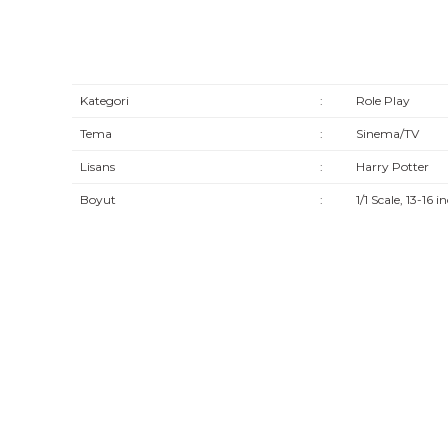
Kategori
:
Role Play
Tema
:
Sinema/TV
Lisans
:
Harry Potter
Boyut
:
1/1 Scale, 13-16 i