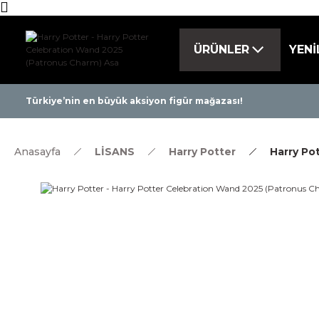
ÜRÜNLER
YENİ
Tüm ürünlerde 
Türkiye’nin en büyük aksiyon figür mağazası!
Anasayfa
LİSANS
Harry Potter
Harry Po