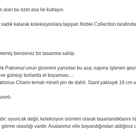
alan bu özel asa ile kutlayın.
adık kalarak koleksiyonlara taşıyan Noble Collection tarafından 
emiş benzersiz bir tasarıma sahip.
ik Patronus’unun gizemini yansıtan bu asa; sapına işlenen geyik
vi ve gümüşi tonlarda el boyaması…
Patronus Charm temalı mineli pin de dahil. Stant yaklaşık 16 cm
nırlı.
ır; oyuncak değil, koleksiyon ürünleri olarak tasarlandıklarını lü
 görme olasılığı vardır. Asalarımız elle boyandığından aldığınız