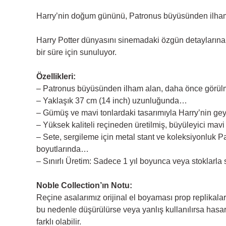
Harry’nin doğum gününü, Patronus büyüsünden ilham 
Harry Potter dünyasını sinemadaki özgün detaylarına s
bir süre için sunuluyor.
Özellikleri:
– Patronus büyüsünden ilham alan, daha önce görülm
– Yaklaşık 37 cm (14 inch) uzunluğunda…
– Gümüş ve mavi tonlardaki tasarımıyla Harry’nin gey
– Yüksek kaliteli reçineden üretilmiş, büyüleyici ma
– Sete, sergileme için metal stant ve koleksiyonluk 
boyutlarında…
– Sınırlı Üretim: Sadece 1 yıl boyunca veya stoklarla sı
Noble Collection’ın Notu:
Reçine asalarımız orijinal el boyaması prop replikalard
bu nedenle düşürülürse veya yanlış kullanılırsa hasar
farklı olabilir.