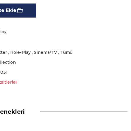
e Ekle
laş
tter
,
Role-Play
,
Sinema/TV
,
Tümü
llection
031
itlerle!!
enekleri