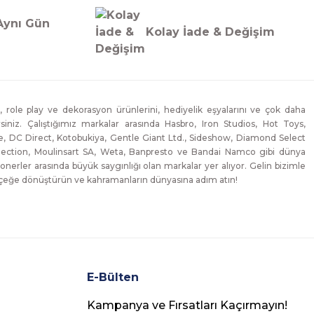
Aynı Gün
Kolay İade & Değişim
, role play ve dekorasyon ürünlerini, hediyelik eşyalarını ve çok daha
lirsiniz. Çalıştığımız markalar arasında Hasbro, Iron Studios, Hot Toys,
, DC Direct, Kotobukiya, Gentle Giant Ltd., Sideshow, Diamond Select
lection, Moulinsart SA, Weta, Banpresto ve Bandai Namco gibi dünya
onerler arasında büyük saygınlığı olan markalar yer alıyor. Gelin bizimle
erçeğe dönüştürün ve kahramanların dünyasına adım atın!
E-Bülten
Kampanya ve Fırsatları Kaçırmayın!