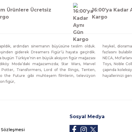
m Ürünlere Ücretsiz
16:00’ya Kadar 
rgo
Kargo
ıldık, ardından sinemanın büyüsüne teslim olduk.
heykel, diorama
eşinden giderek Dreamers Figür’ü hayata geçirdik.
fazlasını bulabi
da bugün Türkiye’nin en büyük aksiyon figür mağazası
NECA, McFarlane
dıköy Moda’daki mağazamızda; Star Wars, Marvel
Toys, Noble Col
 Potter, Transformers, Lord of the Rings, Tenten,
çapında koleksiy
o the Future gibi muhteşem filmlerin, televizyon
hayallerinizi g
on figür,
Sosyal Medya
ş Sözleşmesi