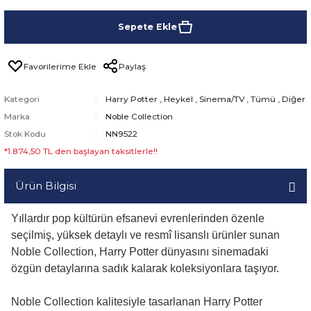
Sepete Ekle
Paylaş
Kategori
Harry Potter
,
Heykel
,
Sinema/TV
,
Tümü
,
Diğer
Marka
Noble Collection
Stok Kodu
NN9522
*1.874,50 TL den başlayan taksitlerle!!
Ürün Bilgisi
Yıllardır pop kültürün efsanevi evrenlerinden özenle
seçilmiş, yüksek detaylı ve resmî lisanslı ürünler sunan
Noble Collection, Harry Potter dünyasını sinemadaki
özgün detaylarına sadık kalarak koleksiyonlara taşıyor.
Noble Collection kalitesiyle tasarlanan Harry Potter