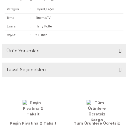
Kategori
:
Heykel, Diğer
Tema
:
Sinema/TV
Lisans
:
Harry Potter
Boyut
:
7-11 inch
Ürün Yorumları
Taksit Seçenekleri
Bu ürüne ilk yorumu siz yapın!
Yorum Yaz
Peşin Fiyatına 2 Taksit
Tüm Ürünlere Ücretsiz