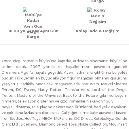
Kargo
16:00’ya Kadar Aynı Gün
Kolay İade & Değişim
Kargo
Önce çizgi romanın büyüsüne kapıldık, ardından sinemanın büyüsüne
teslim olduk. 2007 yılında da hayallerimizin peşinden giderek
Dreamers Figür’ü hayata geçirdik. Acemi adımlarla çıktığımız bu yolda
bugün Türkiye’nin en büyük aksiyon figür mağazası olmanın gururunu
yaşıyoruz. Kadıköy Moda’daki mağazamızda; Star Wars, Marvel Sinema
Evreni, DC Evreni, Harry Potter, Transformers, Lord of the Rings,
Tenten, Masters of the Universe, Back to the Future gibi muhteşem
filmlerin, televizyon dizilerinin ve çizgi romanların aksiyon figür,
heykel, diorama, role play ve dekorasyon ürünlerini, hediyelik eşyalarını
ve çok daha fazlasını bulabilirsiniz. Çalıştığımız markalar arasında Hasbro,
Iron Studios, Hot Toys, NECA, McFarlane, DC Direct, Kotobukiya, Gentle
Giant Ltd., Sideshow, Diamond Select Toys, Noble Collection, Moulinsart