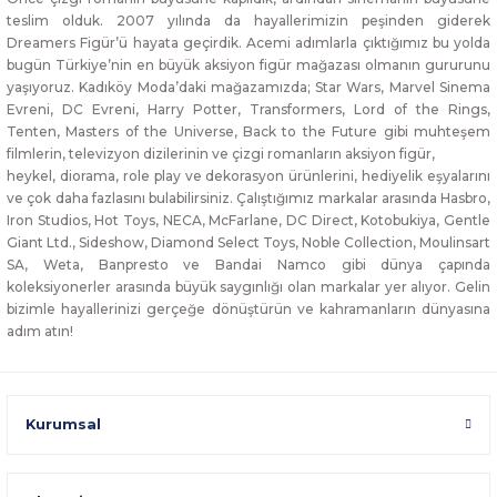
teslim olduk. 2007 yılında da hayallerimizin peşinden giderek
Dreamers Figür’ü hayata geçirdik. Acemi adımlarla çıktığımız bu yolda
bugün Türkiye’nin en büyük aksiyon figür mağazası olmanın gururunu
yaşıyoruz. Kadıköy Moda’daki mağazamızda; Star Wars, Marvel Sinema
Evreni, DC Evreni, Harry Potter, Transformers, Lord of the Rings,
Tenten, Masters of the Universe, Back to the Future gibi muhteşem
filmlerin, televizyon dizilerinin ve çizgi romanların aksiyon figür,
heykel, diorama, role play ve dekorasyon ürünlerini, hediyelik eşyalarını
ve çok daha fazlasını bulabilirsiniz. Çalıştığımız markalar arasında Hasbro,
Iron Studios, Hot Toys, NECA, McFarlane, DC Direct, Kotobukiya, Gentle
Giant Ltd., Sideshow, Diamond Select Toys, Noble Collection, Moulinsart
SA, Weta, Banpresto ve Bandai Namco gibi dünya çapında
koleksiyonerler arasında büyük saygınlığı olan markalar yer alıyor. Gelin
bizimle hayallerinizi gerçeğe dönüştürün ve kahramanların dünyasına
adım atın!
Kurumsal