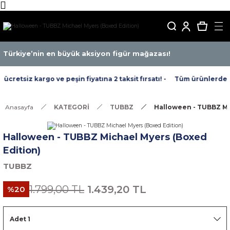
Türkiye’nin en büyük aksiyon figür mağazası!
retsiz kargo ve peşin fiyatına 2 taksit fırsatı! -
Tüm ürünlerde ücr
Anasayfa
KATEGORİ
TUBBZ
Halloween - TUBBZ Mi
Halloween - TUBBZ Michael Myers (Boxed
Edition)
TUBBZ
1.799,00 TL
1.439,20 TL
%20