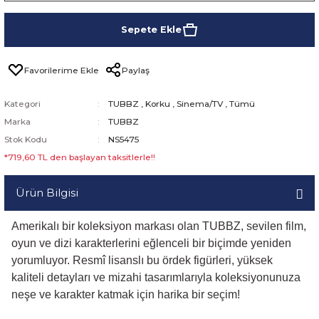
Sepete Ekle
Paylaş
Kategori
TUBBZ
,
Korku
,
Sinema/TV
,
Tümü
Marka
TUBBZ
Stok Kodu
NS5475
*719,60 TL den başlayan taksitlerle!!
Ürün Bilgisi
Amerikalı bir koleksiyon markası olan TUBBZ, sevilen film,
oyun ve dizi karakterlerini eğlenceli bir biçimde yeniden
yorumluyor. Resmî lisanslı bu ördek figürleri, yüksek
kaliteli detayları ve mizahi tasarımlarıyla koleksiyonunuza
neşe ve karakter katmak için harika bir seçim!