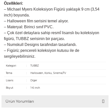
Özellikleri:
– Michael Myers Koleksiyon Figürü yaklaşık 9 cm (3,54
inch) boyunda.
– Halloween film serisini temel alıyor.
– Materyal: Birinci sınıf PVC.
– Çok özel detaylara sahip resmî lisanslı bu koleksiyon
figürü, TUBBZ serisinin bir parçası.
– Numskull Designs tarafından tasarlandı.
– Figürü; pencereli koleksiyon kutusu ile de
sergileyebilirsiniz.
Kategori
:
TUBBZ
Tema
:
Halloween, Korku, Sinema/TV
Lisans
:
Diğer
Boyut
:
1-6 inch
Ürün Yorumları