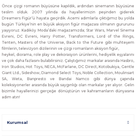
Önce çizgi romanın büyüsüne kapıldık, ardından sinemanın büyüsüne
teslim olduk. 2007 yılında da hayallerimizin peşinden giderek
Dreamers Figür’ü hayata geçirdik. Acemi adımlarla çıktığımız bu yolda
bugün Türkiye’nin en büyük aksiyon figür mağazası olmanın gururunu
yaşıyoruz. Kadıköy Moda’daki mağazamızda; Star Wars, Marvel Sinema
Evreni, DC Evreni, Harry Potter, Transformers, Lord of the Rings,
Tenten, Masters of the Universe, Back to the Future gibi muhteşem
filmlerin, televizyon dizilerinin ve çizgi romanların aksiyon figür,
heykel, diorama, role play ve dekorasyon ürünlerini, hediyelik eşyalarını
ve çok daha fazlasını bulabilirsiniz. Çalıştığımız markalar arasında Hasbro,
Iron Studios, Hot Toys, NECA, McFarlane, DC Direct, Kotobukiya, Gentle
Giant Ltd., Sideshow, Diamond Select Toys, Noble Collection, Moulinsart
SA, Weta, Banpresto ve Bandai Namco gibi dünya çapında
koleksiyonerler arasında büyük saygınlığı olan markalar yer alıyor. Gelin
bizimle hayallerinizi gerçeğe dönüştürün ve kahramanların dünyasına
adım atın!
Kurumsal