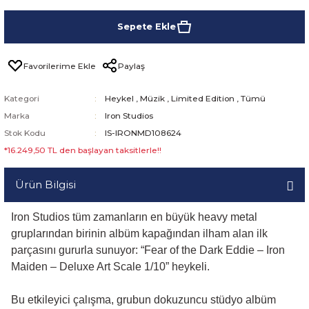
Sepete Ekle
Paylaş
Kategori
Heykel
,
Müzik
,
Limited Edition
,
Tümü
Marka
Iron Studios
Stok Kodu
IS-IRONMD108624
*16.249,50 TL den başlayan taksitlerle!!
Ürün Bilgisi
Iron Studios tüm zamanların en büyük heavy metal
gruplarından birinin albüm kapağından ilham alan ilk
parçasını gururla sunuyor: “Fear of the Dark Eddie – Iron
Maiden – Deluxe Art Scale 1/10” heykeli.
Bu etkileyici çalışma, grubun dokuzuncu stüdyo albüm