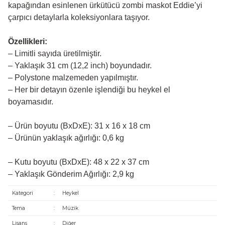
kapağından esinlenen ürkütücü zombi maskot Eddie’yi
çarpıcı detaylarla koleksiyonlara taşıyor.
Özellikleri:
– Limitli sayıda üretilmiştir.
– Yaklaşık 31 cm (12,2 inch) boyundadır.
– Polystone malzemeden yapılmıştır.
– Her bir detayın özenle işlendiği bu heykel el
boyamasıdır.
– Ürün boyutu (BxDxE): 31 x 16 x 18 cm
– Ürünün yaklaşık ağırlığı: 0,6 kg
– Kutu boyutu (BxDxE): 48 x 22 x 37 cm
– Yaklaşık Gönderim Ağırlığı: 2,9 kg
Kategori
:
Heykel
Tema
:
Müzik
Lisans
:
Diğer