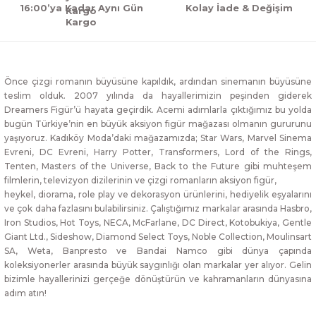
16:00’ya Kadar Aynı Gün
Kolay İade & Değişim
Kargo
Önce çizgi romanın büyüsüne kapıldık, ardından sinemanın büyüsüne
teslim olduk. 2007 yılında da hayallerimizin peşinden giderek
Dreamers Figür’ü hayata geçirdik. Acemi adımlarla çıktığımız bu yolda
bugün Türkiye’nin en büyük aksiyon figür mağazası olmanın gururunu
yaşıyoruz. Kadıköy Moda’daki mağazamızda; Star Wars, Marvel Sinema
Evreni, DC Evreni, Harry Potter, Transformers, Lord of the Rings,
Tenten, Masters of the Universe, Back to the Future gibi muhteşem
filmlerin, televizyon dizilerinin ve çizgi romanların aksiyon figür,
heykel, diorama, role play ve dekorasyon ürünlerini, hediyelik eşyalarını
ve çok daha fazlasını bulabilirsiniz. Çalıştığımız markalar arasında Hasbro,
Iron Studios, Hot Toys, NECA, McFarlane, DC Direct, Kotobukiya, Gentle
Giant Ltd., Sideshow, Diamond Select Toys, Noble Collection, Moulinsart
SA, Weta, Banpresto ve Bandai Namco gibi dünya çapında
koleksiyonerler arasında büyük saygınlığı olan markalar yer alıyor. Gelin
bizimle hayallerinizi gerçeğe dönüştürün ve kahramanların dünyasına
adım atın!