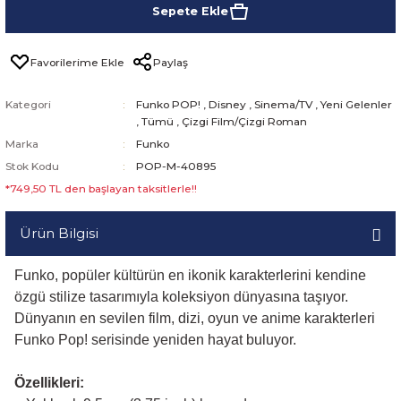
Sepete Ekle
Paylaş
Kategori
Funko POP!
,
Disney
,
Sinema/TV
,
Yeni Gelenler
,
Tümü
,
Çizgi Film/Çizgi Roman
Marka
Funko
Stok Kodu
POP-M-40895
*749,50 TL den başlayan taksitlerle!!
Ürün Bilgisi
Funko, popüler kültürün en ikonik karakterlerini kendine
özgü stilize tasarımıyla koleksiyon dünyasına taşıyor.
Dünyanın en sevilen film, dizi, oyun ve anime karakterleri
Funko Pop! serisinde yeniden hayat buluyor.
Özellikleri: