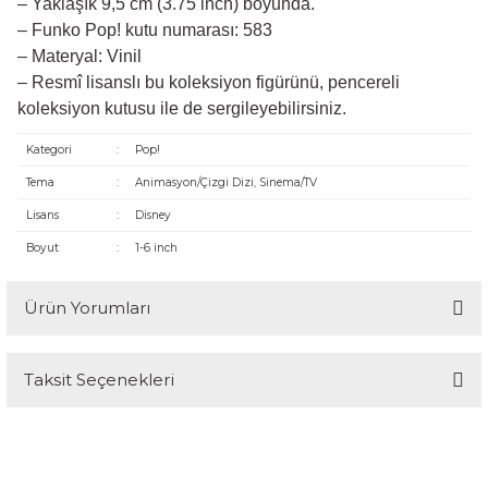
– Yaklaşık 9,5 cm (3.75 inch) boyunda.
– Funko Pop! kutu numarası: 583
– Materyal: Vinil
– Resmî lisanslı bu koleksiyon figürünü, pencereli
koleksiyon kutusu ile de sergileyebilirsiniz.
Kategori
:
Pop!
Tema
:
Animasyon/Çizgi Dizi, Sinema/TV
Lisans
:
Disney
Boyut
:
1-6 inch
Ürün Yorumları
Taksit Seçenekleri
Bu ürüne ilk yorumu siz yapın!
Yorum Yaz