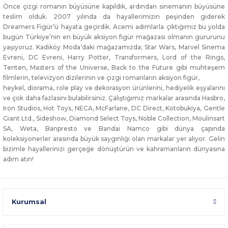
Önce çizgi romanın büyüsüne kapıldık, ardından sinemanın büyüsüne
teslim olduk. 2007 yılında da hayallerimizin peşinden giderek
Dreamers Figür’ü hayata geçirdik. Acemi adımlarla çıktığımız bu yolda
bugün Türkiye’nin en büyük aksiyon figür mağazası olmanın gururunu
yaşıyoruz. Kadıköy Moda’daki mağazamızda; Star Wars, Marvel Sinema
Evreni, DC Evreni, Harry Potter, Transformers, Lord of the Rings,
Tenten, Masters of the Universe, Back to the Future gibi muhteşem
filmlerin, televizyon dizilerinin ve çizgi romanların aksiyon figür,
heykel, diorama, role play ve dekorasyon ürünlerini, hediyelik eşyalarını
ve çok daha fazlasını bulabilirsiniz. Çalıştığımız markalar arasında Hasbro,
Iron Studios, Hot Toys, NECA, McFarlane, DC Direct, Kotobukiya, Gentle
Giant Ltd., Sideshow, Diamond Select Toys, Noble Collection, Moulinsart
SA, Weta, Banpresto ve Bandai Namco gibi dünya çapında
koleksiyonerler arasında büyük saygınlığı olan markalar yer alıyor. Gelin
bizimle hayallerinizi gerçeğe dönüştürün ve kahramanların dünyasına
adım atın!
Kurumsal