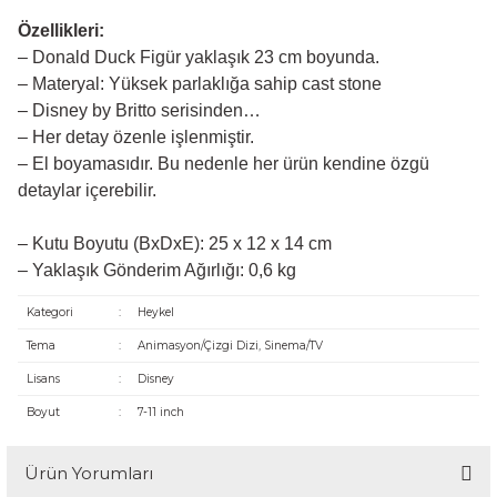
Özellikleri:
– Donald Duck Figür yaklaşık 23 cm boyunda.
– Materyal: Yüksek parlaklığa sahip cast stone
– Disney by Britto serisinden…
– Her detay özenle işlenmiştir.
– El boyamasıdır. Bu nedenle her ürün kendine özgü
detaylar içerebilir.
– Kutu Boyutu (BxDxE): 25 x 12 x 14 cm
– Yaklaşık Gönderim Ağırlığı: 0,6 kg
Kategori
:
Heykel
Tema
:
Animasyon/Çizgi Dizi, Sinema/TV
Lisans
:
Disney
Boyut
:
7-11 inch
Ürün Yorumları