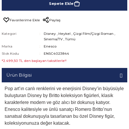
Sepete Ekle
Paylaş
Kategori
Disney
,
Heykel
,
Çizgi Film/Çizgi Roman
,
Sinema/TV
,
Tümü
Marka
Enesco
Stok Kodu
ENSC4023844
*2.499,50 TL den başlayan taksitlerle!!
Ürün Bilgisi
Pop art’ın canlı renklerini ve enerjisini Disney’in büyüsüyle
buluşturan Disney by Britto koleksiyon figürleri, klasik
karakterlere modern ve göz alıcı bir dokunuş katıyor.
Enesco kalitesiyle ve ünlü sanatçı Romero Britto’nun
sanatsal dokunuşuyla tasarlanan bu özel Disney figür,
koleksiyonunuza değer katacak.