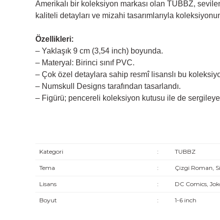
Amerikalı bir koleksiyon markası olan TUBBZ, sevilen f
kaliteli detayları ve mizahi tasarımlarıyla koleksiyon
Özellikleri:
– Yaklaşık 9 cm (3,54 inch) boyunda.
– Materyal: Birinci sınıf PVC.
– Çok özel detaylara sahip resmî lisanslı bu koleksiyo
– Numskull Designs tarafından tasarlandı.
– Figürü; pencereli koleksiyon kutusu ile de sergileyeb
Kategori
:
TUBBZ
Tema
:
Çizgi Roman, S
Lisans
:
DC Comics, Jok
Boyut
:
1-6 inch