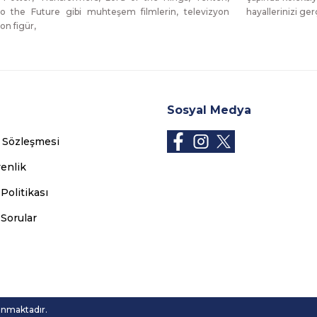
o the Future gibi muhteşem filmlerin, televizyon
hayallerinizi g
on figür,
Sosyal Medya
ş Sözleşmesi
venlik
 Politikası
 Sorular
runmaktadır.