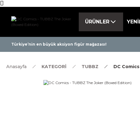
ÜRÜNLER
YENİ
Tüm ürünlerde 
Türkiye’nin en büyük aksiyon figür mağazası!
Anasayfa
KATEGORİ
TUBBZ
DC Comics 