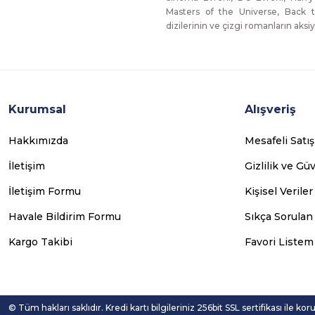
Masters of the Universe, Back t
dizilerinin ve çizgi romanların aksiy
Kurumsal
Alışveriş
Hakkımızda
Mesafeli Satı
İletişim
Gizlilik ve Gü
İletişim Formu
Kişisel Veriler
Havale Bildirim Formu
Sıkça Sorulan
Kargo Takibi
Favori Listem
© Tüm hakları saklıdır. Kredi kartı bilgileriniz 256bit SSL sertifikası ile ko