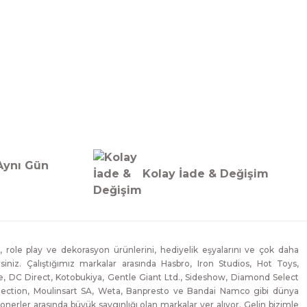
Aynı Gün
Kolay İade & Değişim
, role play ve dekorasyon ürünlerini, hediyelik eşyalarını ve çok daha
lirsiniz. Çalıştığımız markalar arasında Hasbro, Iron Studios, Hot Toys,
, DC Direct, Kotobukiya, Gentle Giant Ltd., Sideshow, Diamond Select
lection, Moulinsart SA, Weta, Banpresto ve Bandai Namco gibi dünya
onerler arasında büyük saygınlığı olan markalar yer alıyor. Gelin bizimle