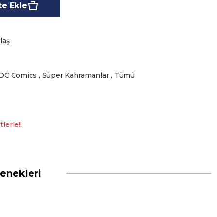
e Ekle
laş
DC Comics
,
Süper Kahramanlar
,
Tümü
lerle!!
enekleri