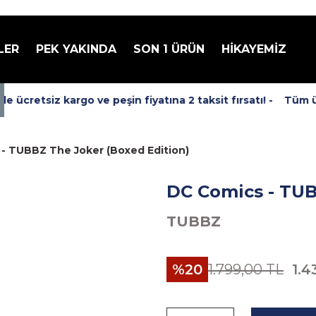
LER
PEK YAKINDA
SON 1 ÜRÜN
HİKAYEMİZ
ücretsiz kargo ve peşin fiyatına 2 taksit fırsatı! -
Tüm ürü
- TUBBZ The Joker (Boxed Edition)
DC Comics - TUB
TUBBZ
%20
1.799,00 TL
1.4