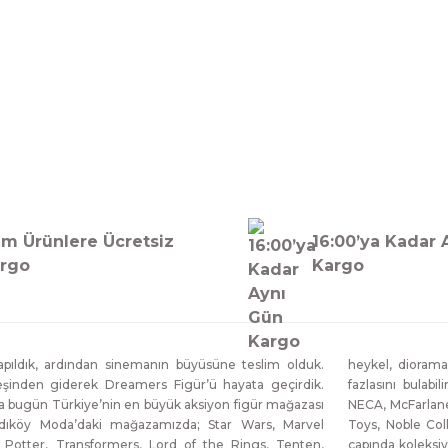
Bu ürüne ilk yorumu siz yapın!
Yorum Yaz
m Ürünlere Ücretsiz
16:00’ya Kadar 
rgo
Kargo
ıldık, ardından sinemanın büyüsüne teslim olduk.
heykel, diorama
eşinden giderek Dreamers Figür’ü hayata geçirdik.
fazlasını bulabi
da bugün Türkiye’nin en büyük aksiyon figür mağazası
NECA, McFarlane
dıköy Moda’daki mağazamızda; Star Wars, Marvel
Toys, Noble Col
 Potter, Transformers, Lord of the Rings, Tenten,
çapında koleksiy