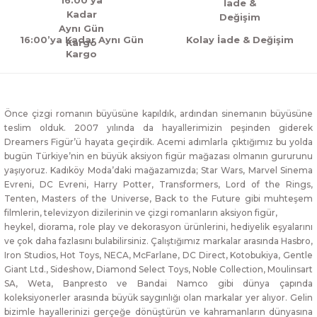
16:00’ya Kadar Aynı Gün
Kolay İade & Değişim
Kargo
Önce çizgi romanın büyüsüne kapıldık, ardından sinemanın büyüsüne
teslim olduk. 2007 yılında da hayallerimizin peşinden giderek
Dreamers Figür’ü hayata geçirdik. Acemi adımlarla çıktığımız bu yolda
bugün Türkiye’nin en büyük aksiyon figür mağazası olmanın gururunu
yaşıyoruz. Kadıköy Moda’daki mağazamızda; Star Wars, Marvel Sinema
Evreni, DC Evreni, Harry Potter, Transformers, Lord of the Rings,
Tenten, Masters of the Universe, Back to the Future gibi muhteşem
filmlerin, televizyon dizilerinin ve çizgi romanların aksiyon figür,
heykel, diorama, role play ve dekorasyon ürünlerini, hediyelik eşyalarını
ve çok daha fazlasını bulabilirsiniz. Çalıştığımız markalar arasında Hasbro,
Iron Studios, Hot Toys, NECA, McFarlane, DC Direct, Kotobukiya, Gentle
Giant Ltd., Sideshow, Diamond Select Toys, Noble Collection, Moulinsart
SA, Weta, Banpresto ve Bandai Namco gibi dünya çapında
koleksiyonerler arasında büyük saygınlığı olan markalar yer alıyor. Gelin
bizimle hayallerinizi gerçeğe dönüştürün ve kahramanların dünyasına