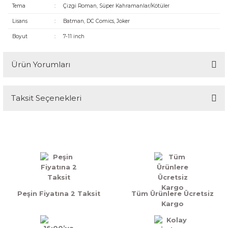
Tema
:
Çizgi Roman, Süper Kahramanlar/Kötüler
Lisans
:
Batman, DC Comics, Joker
Boyut
:
7-11 inch
Ürün Yorumları
Taksit Seçenekleri
Güzel
Ürün elime temiz ve hızlı bir şekilde geldi, kutuda veya figürde hasar yoktu
Doğu Gücün | 29/06/2026
Yorum Yaz
Peşin Fiyatına 2 Taksit
Tüm Ürünlere Ücretsiz
Kargo