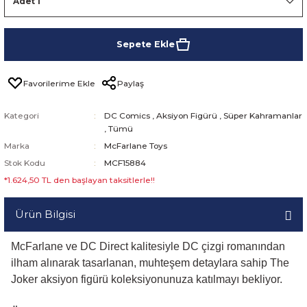
Sepete Ekle
Paylaş
Kategori
DC Comics
,
Aksiyon Figürü
,
Süper Kahramanlar
,
Tümü
Marka
McFarlane Toys
Stok Kodu
MCF15884
*1.624,50 TL den başlayan taksitlerle!!
Ürün Bilgisi
McFarlane ve DC Direct kalitesiyle DC çizgi romanından
ilham alınarak tasarlanan, muhteşem detaylara sahip The
Joker aksiyon figürü koleksiyonunuza katılmayı bekliyor.