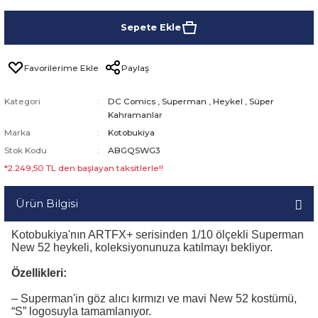
Sepete Ekle
Paylaş
Kategori
DC Comics
,
Superman
,
Heykel
,
Süper
Kahramanlar
Marka
Kotobukiya
Stok Kodu
ABGQSWG3
*2.249,50 TL den başlayan taksitlerle!!
Ürün Bilgisi
Kotobukiya'nın ARTFX+ serisinden 1/10 ölçekli Superman
New 52 heykeli, koleksiyonunuza katılmayı bekliyor.
Özellikleri:
– Superman'in göz alıcı kırmızı ve mavi New 52 kostümü,
“S” logosuyla tamamlanıyor.