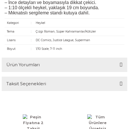
– İnce detayları ve boyamasıyla dikkat çekici.
– 1:10 ölçekli heykel, yaklaşık 19 cm boyunda.
– Mıknatıslı sergileme standı kutuya dahil.
Kategori
:
Heykel
Tema
:
Çizgi Roman, Süper Kahramanlar/Kötüler
Lisans
:
DC Comics, Justice League, Superman
Boyut
:
1/10 Scale, 7-11 inch
Ürün Yorumları
Taksit Seçenekleri
Bu ürüne ilk yorumu siz yapın!
Yorum Yaz