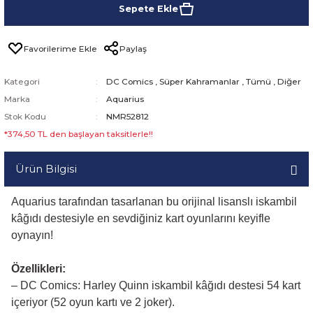
Sepete Ekle
Paylaş
Kategori
DC Comics
,
Süper Kahramanlar
,
Tümü
,
Diğer
Marka
Aquarius
Stok Kodu
NMR52812
*374,50 TL den başlayan taksitlerle!!
Ürün Bilgisi
Aquarius tarafından tasarlanan bu orijinal lisanslı iskambil
kâğıdı destesiyle en sevdiğiniz kart oyunlarını keyifle
oynayın!
Özellikleri:
– DC Comics: Harley Quinn iskambil kâğıdı destesi 54 kart
içeriyor (52 oyun kartı ve 2 joker).