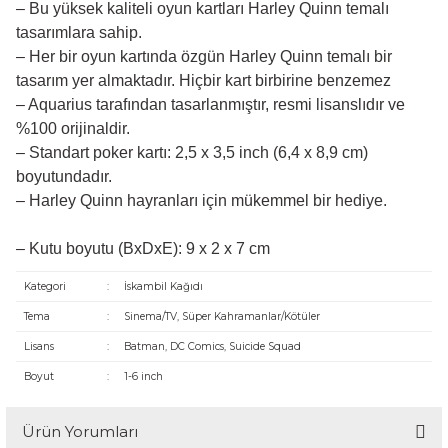
– Bu yüksek kaliteli oyun kartları Harley Quinn temalı
tasarımlara sahip.
– Her bir oyun kartında özgün Harley Quinn temalı bir
tasarım yer almaktadır. Hiçbir kart birbirine benzemez
– Aquarius tarafından tasarlanmıştır, resmi lisanslıdır ve
%100 orijinaldir.
– Standart poker kartı: 2,5 x 3,5 inch (6,4 x 8,9 cm)
boyutundadır.
– Harley Quinn hayranları için mükemmel bir hediye.
– Kutu boyutu (BxDxE): 9 x 2 x 7 cm
Kategori
:
İskambil Kağıdı
Tema
:
Sinema/TV, Süper Kahramanlar/Kötüler
Lisans
:
Batman, DC Comics, Suicide Squad
Boyut
:
1-6 inch
Ürün Yorumları