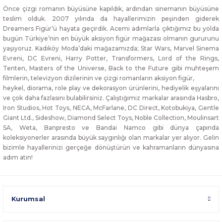
Önce çizgi romanın büyüsüne kapıldık, ardından sinemanın büyüsüne
teslim olduk. 2007 yılında da hayallerimizin peşinden giderek
Dreamers Figür’ü hayata geçirdik. Acemi adımlarla çıktığımız bu yolda
bugün Türkiye’nin en büyük aksiyon figür mağazası olmanın gururunu
yaşıyoruz. Kadıköy Moda’daki mağazamızda; Star Wars, Marvel Sinema
Evreni, DC Evreni, Harry Potter, Transformers, Lord of the Rings,
Tenten, Masters of the Universe, Back to the Future gibi muhteşem
filmlerin, televizyon dizilerinin ve çizgi romanların aksiyon figür,
heykel, diorama, role play ve dekorasyon ürünlerini, hediyelik eşyalarını
ve çok daha fazlasını bulabilirsiniz. Çalıştığımız markalar arasında Hasbro,
Iron Studios, Hot Toys, NECA, McFarlane, DC Direct, Kotobukiya, Gentle
Giant Ltd., Sideshow, Diamond Select Toys, Noble Collection, Moulinsart
SA, Weta, Banpresto ve Bandai Namco gibi dünya çapında
koleksiyonerler arasında büyük saygınlığı olan markalar yer alıyor. Gelin
bizimle hayallerinizi gerçeğe dönüştürün ve kahramanların dünyasına
adım atın!
Kurumsal